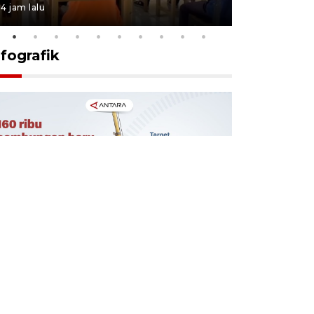
4 jam lalu
4 jam lalu
nfografik