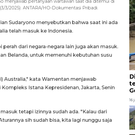
o menjawab pertanyaan wartawan saat dia ditemui di
n (3/3/2025). ANTARA/HO-Dokumentasi Pribadi.
nian Sudaryono menyebutkan bahwa saat ini ada
alia telah masuk ke Indonesia.
 perah dari negara-negara lain juga akan masuk.
k dan Belanda, untuk memenuhi kebutuhan susu
D
ari) Australia," kata Wamentan menjawab
t
 Kompleks Istana Kepresidenan, Jakarta, Senin
G
16 
 masuk tetapi izinnya sudah ada. "Kalau dari
. Aturannya sih sudah bisa, kita lagi nunggu saja