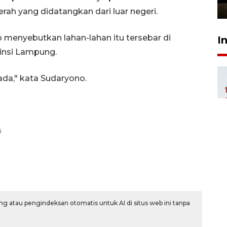
6 jam lalu
ah yang didatangkan dari luar negeri.
o menyebutkan lahan-lahan itu tersebar di
I
insi Lampung.
ada," kata Sudaryono.
i
g atau pengindeksan otomatis untuk AI di situs web ini tanpa