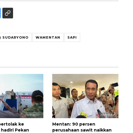
) SUDARYONO
WAMENTAN
SAPI
Ekonomi triwulan II-2026
tumbuh 5,29 persen
2026-08-06 18:45:00
ertolak ke
Mentan: 90 persen
 hadiri Pekan
perusahaan sawit naikkan