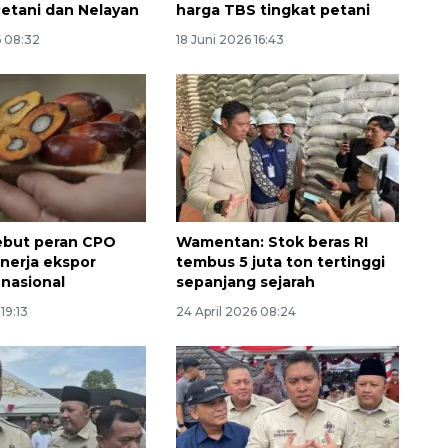
Petani dan Nelayan
harga TBS tingkat petani
6 08:32
18 Juni 2026 16:43
ebut peran CPO
Wamentan: Stok beras RI
inerja ekspor
tembus 5 juta ton tertinggi
 nasional
sepanjang sejarah
19:13
24 April 2026 08:24