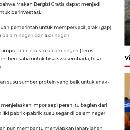
 bahwa Makan Bergizi Gratis dapat menjadi
tuk berinvestasi.
Penyusutan debit air Sungai
uan pemerintah untuk memperkecil jarak (gap)
Batang Tembesi di Jambi
 dalam negeri dan luar negeri.
3 Agustus 2026 10:57
 impor dan industri dalam negeri (terus
V
 kami berusaha untuk bisa swasembada, bisa
.
an susu sumber protein yang baik untuk anak-
enjelaskan impor sapi perah itu bagian dari
Yudo Margono ajak
iki pabrik-pabrik susu segar di dalam negeri.
purnawirawan AL kontribusi
ketahanan pangan nasional
ntah pun membantu menyiapkan lahan-lahan