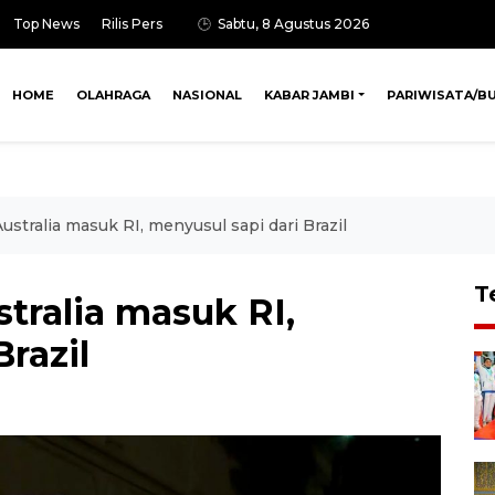
Top News
Rilis Pers
Sabtu, 8 Agustus 2026
HOME
OLAHRAGA
NASIONAL
KABAR JAMBI
PARIWISATA/B
ustralia masuk RI, menyusul sapi dari Brazil
T
stralia masuk RI,
razil