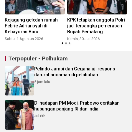
Kejagung geledah rumah
KPK tetapkan anggota Polri
Febrie Adriansyah di
jadi tersangka pemerasan
Kebayoran Baru
Bupati Pemalang
Sabtu, 1 Agustus 2026
Kamis, 30 Juli 2026
M
Terpopuler - Polhukam
Pelindo Jambi dan Gegana uji respons
darurat ancaman di pelabuhan
5 jam lalu
Di hadapan PM Modi, Prabowo ceritakan
hubungan panjang RI dan India
Jul 8th