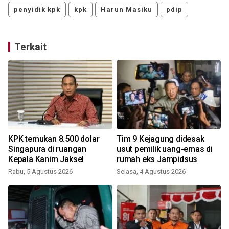
penyidik kpk
kpk
Harun Masiku
pdip
Terkait
KPK temukan 8.500 dolar
Tim 9 Kejagung didesak
Singapura di ruangan
usut pemilik uang-emas di
Kepala Kanim Jaksel
rumah eks Jampidsus
Rabu, 5 Agustus 2026
Selasa, 4 Agustus 2026
K