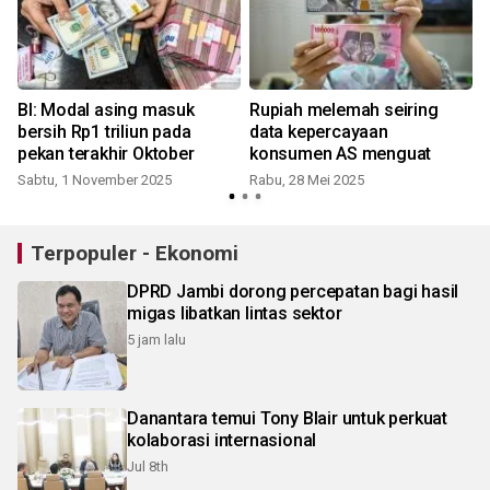
BI: Modal asing masuk
Rupiah melemah seiring
bersih Rp1 triliun pada
data kepercayaan
pekan terakhir Oktober
konsumen AS menguat
Sabtu, 1 November 2025
Rabu, 28 Mei 2025
J
Terpopuler - Ekonomi
DPRD Jambi dorong percepatan bagi hasil
migas libatkan lintas sektor
5 jam lalu
Danantara temui Tony Blair untuk perkuat
kolaborasi internasional
Jul 8th