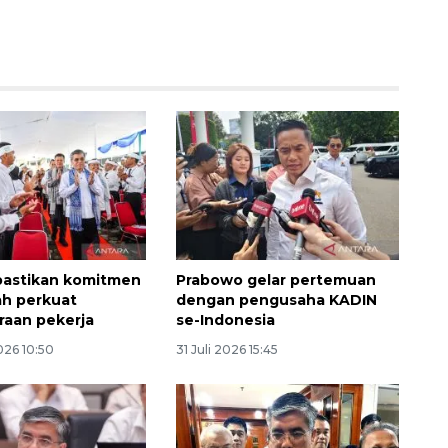
Memberantas kejahatan
jalanan Jakarta
2026-08-05 18:00:00
pastikan komitmen
Prabowo gelar pertemuan
h perkuat
dengan pengusaha KADIN
raan pekerja
se-Indonesia
026 10:50
31 Juli 2026 15:45