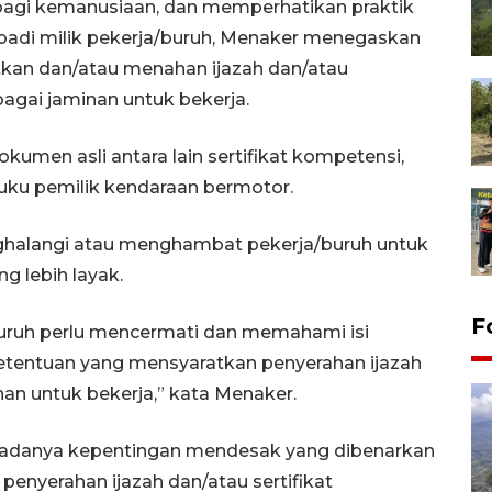
bagi kemanusiaan, dan memperhatikan praktik
badi milik pekerja/buruh, Menaker menegaskan
tkan dan/atau menahan ijazah dan/atau
agai jaminan untuk bekerja.
umen asli antara lain sertifikat kompetensi,
 buku pemilik kendaraan bermotor.
nghalangi atau menghambat pekerja/buruh untuk
 lebih layak.
F
/buruh perlu mencermati dan memahami isi
 ketentuan yang mensyaratkan penyerahan ijazah
an untuk bekerja,” kata Menaker.
l adanya kepentingan mendesak yang dibenarkan
enyerahan ijazah dan/atau sertifikat