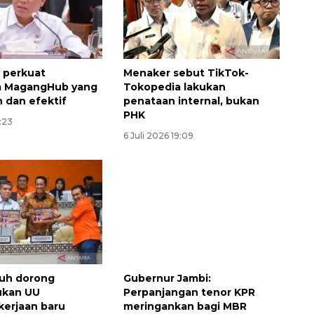
 perkuat
Menaker sebut TikTok-
m MagangHub yang
Tokopedia lakukan
n dan efektif
penataan internal, bukan
PHK
1:23
6 Juli 2026 19:09
ruh dorong
Gubernur Jambi:
kan UU
Perpanjangan tenor KPR
erjaan baru
meringankan bagi MBR