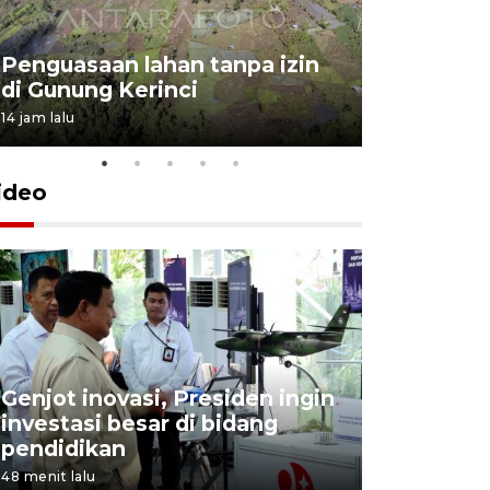
Penguasaan lahan tanpa izin
Sekolah
di Gunung Kerinci
perbaikan
14 jam lalu
5 Agustus 202
ideo
Genjot inovasi, Presiden ingin
KPK dalam
investasi besar di bidang
dikembal
pendidikan
Suhardi
48 menit lalu
1 jam lalu