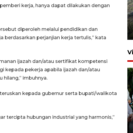
pemberi kerja, hanya dapat dilakukan dengan
Penyusutan debit air Sungai
Batang Tembesi di Jambi
ersebut diperoleh melalui pendidikan dan
3 Agustus 2026 10:57
a berdasarkan perjanjian kerja tertulis,” kata
V
manan ijazah dan/atau sertifikat kompetensi
i kepada pekerja apabila ijazah dan/atau
u hilang,” imbuhnya.
 diteruskan kepada gubernur serta bupati/walikota
Airlangga: pertumbuhan
ekonomi positif, termasuk
 tercipta hubungan industrial yang harmonis,”
investasi merata
7 jam lalu