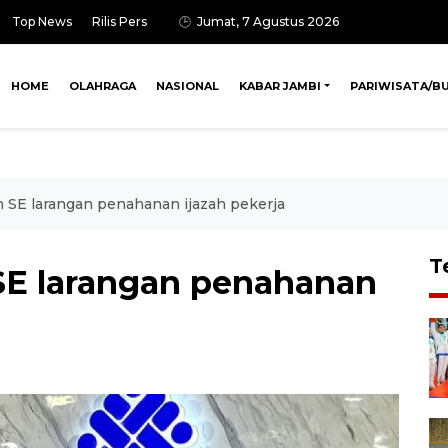
Top News
Rilis Pers
Jumat, 7 Agustus 2026
HOME
OLAHRAGA
NASIONAL
KABAR JAMBI
PARIWISATA/B
 SE larangan penahanan ijazah pekerja
T
SE larangan penahanan