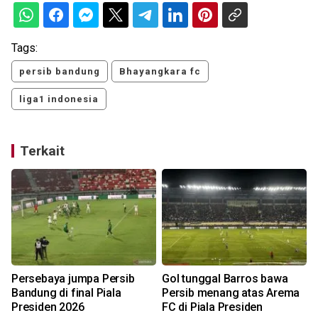
Tags:
persib bandung
Bhayangkara fc
liga1 indonesia
Terkait
Persebaya jumpa Persib
Gol tunggal Barros bawa
Bandung di final Piala
Persib menang atas Arema
Presiden 2026
FC di Piala Presiden
K