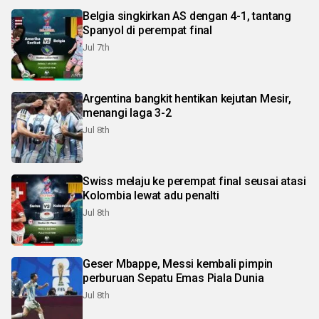
Belgia singkirkan AS dengan 4-1, tantang
Spanyol di perempat final
Jul 7th
Argentina bangkit hentikan kejutan Mesir,
menangi laga 3-2
Jul 8th
Swiss melaju ke perempat final seusai atasi
Kolombia lewat adu penalti
Jul 8th
Geser Mbappe, Messi kembali pimpin
perburuan Sepatu Emas Piala Dunia
Jul 8th