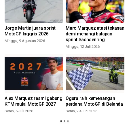
Jorge Martin juara sprint
Marc Marquez atasi tekanan
i
MotoGP Inggris 2026
demi menangi balapan
sprint Sachsenring
Minggu, 9 Agustus 2026
Minggu, 12 Juli 2026
S
Alex Marquez resmi gabung
Ogura raih kemenangan
KTM mulai MotoGP 2027
perdana MotoGP di Belanda
Senin, 6 Juli 2026
Senin, 29 Juni 2026