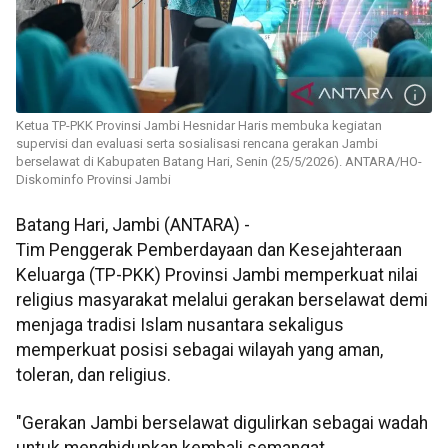
Ketua TP-PKK Provinsi Jambi Hesnidar Haris membuka kegiatan
supervisi dan evaluasi serta sosialisasi rencana gerakan Jambi
berselawat di Kabupaten Batang Hari, Senin (25/5/2026). ANTARA/HO-
Diskominfo Provinsi Jambi
Batang Hari, Jambi (ANTARA) -
Tim Penggerak Pemberdayaan dan Kesejahteraan
Keluarga (TP-PKK) Provinsi Jambi memperkuat nilai
religius masyarakat melalui gerakan berselawat demi
menjaga tradisi Islam nusantara sekaligus
memperkuat posisi sebagai wilayah yang aman,
toleran, dan religius.
"Gerakan Jambi berselawat digulirkan sebagai wadah
untuk menghidupkan kembali semangat