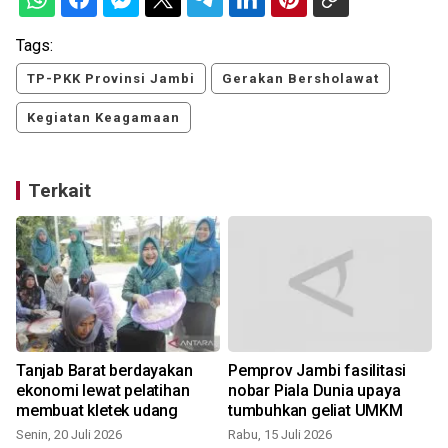
Tags:
TP-PKK Provinsi Jambi
Gerakan Bersholawat
Kegiatan Keagamaan
Terkait
Tanjab Barat berdayakan
Pemprov Jambi fasilitasi
a
ekonomi lewat pelatihan
nobar Piala Dunia upaya
membuat kletek udang
tumbuhkan geliat UMKM
Senin, 20 Juli 2026
Rabu, 15 Juli 2026