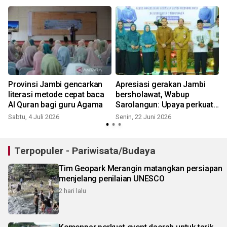
b
Provinsi Jambi gencarkan
Apresiasi gerakan Jambi
literasi metode cepat baca
bersholawat, Wabup
Al Quran bagi guru Agama
Sarolangun: Upaya perkuat
nilai keagamaan di
Sabtu, 4 Juli 2026
Senin, 22 Juni 2026
R
masyarakat
Terpopuler - Pariwisata/Budaya
Tim Geopark Merangin matangkan persiapan
menjelang penilaian UNESCO
2 hari lalu