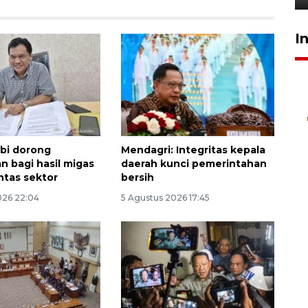
I
bi dorong
Mendagri: Integritas kepala
n bagi hasil migas
daerah kunci pemerintahan
intas sektor
bersih
026 22:04
5 Agustus 2026 17:45