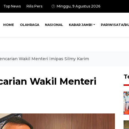
Top News
Rilis Pers
Minggu, 9 Agustus 2026
HOME
OLAHRAGA
NASIONAL
KABAR JAMBI
PARIWISATA/B
carian Wakil Menteri Imipas Silmy Karim
T
rian Wakil Menteri