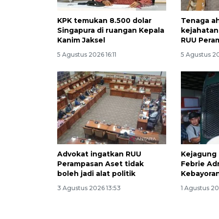
KPK temukan 8.500 dolar
Tenaga ah
Singapura di ruangan Kepala
kejahatan
Kanim Jaksel
RUU Pera
5 Agustus 2026 16:11
5 Agustus 20
Advokat ingatkan RUU
Kejagung
Perampasan Aset tidak
Febrie Ad
boleh jadi alat politik
Kebayora
3 Agustus 2026 13:53
1 Agustus 20