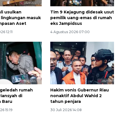
li usulkan
Tim 9 Kejagung didesak usut
 lingkungan masuk
pemilik uang-emas di rumah
mpasan Aset
eks Jampidsus
26 12:11
4 Agustus 2026 07:00
SPHP jaga harga beras
2026-08-08 06:00:00
 geledah rumah
Hakim vonis Gubernur Riau
riansyah di
nonaktif Abdul Wahid 2
n Baru
tahun penjara
26 15:19
30 Juli 2026 14:08