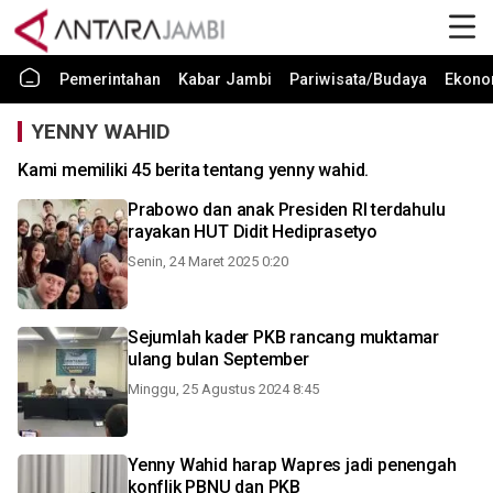
Pemerintahan
Kabar Jambi
Pariwisata/Budaya
Ekono
YENNY WAHID
Kami memiliki 45 berita tentang yenny wahid.
Prabowo dan anak Presiden RI terdahulu
rayakan HUT Didit Hediprasetyo
Senin, 24 Maret 2025 0:20
Sejumlah kader PKB rancang muktamar
ulang bulan September
Minggu, 25 Agustus 2024 8:45
Yenny Wahid harap Wapres jadi penengah
konflik PBNU dan PKB