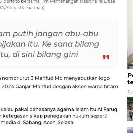
MD berfoto bersama Tim Pemenangan Nasional di Desa
ARA/Aditya Ramadhan)
am putih jangan abu-abu
jakan itu. Ke sana bilang
tu, di sini bilang gini
P
en nomor urut 3 Mahfud Md menyebutkan logo
t
 2024 Ganjar-Mahfud dengan aksen warna hitam
7 j
 kalau pakai bahasanya agama Islam itu Al Faruq
eh ketegasan sikap penegakan hukum seperti
media di Sabang, Aceh, Selasa.