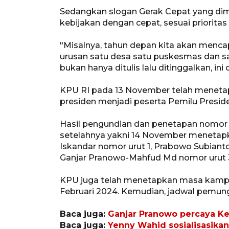
Sedangkan slogan Gerak Cepat yang di
kebijakan dengan cepat, sesuai prioritas 
"Misalnya, tahun depan kita akan mencap
urusan satu desa satu puskesmas dan s
bukan hanya ditulis lalu ditinggalkan, ini
KPU RI pada 13 November telah menetap
presiden menjadi peserta Pemilu Preside
Hasil pengundian dan penetapan nomor u
setelahnya yakni 14 November meneta
Iskandar nomor urut 1, Prabowo Subiant
Ganjar Pranowo-Mahfud Md nomor urut 
KPU juga telah menetapkan masa kampa
Februari 2024. Kemudian, jadwal pemung
Baca juga:
Ganjar Pranowo percaya K
Baca juga:
Yenny Wahid sosialisasika