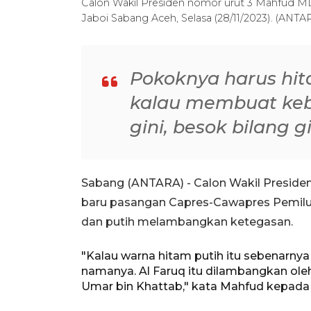
Calon Wakil Presiden nomor urut 3 Mahfud 
Jaboi Sabang Aceh, Selasa (28/11/2023). (ANT
Pokoknya harus hit
kalau membuat kebi
gini, besok bilang gi
Sabang (ANTARA) - Calon Wakil Presid
baru pasangan Capres-Cawapres Pemilu
dan putih melambangkan ketegasan.
"Kalau warna hitam putih itu sebenarnya
namanya. Al Faruq itu dilambangkan ol
Umar bin Khattab," kata Mahfud kepada 