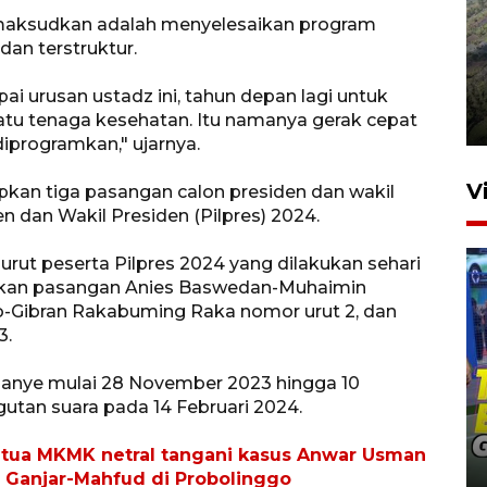
maksudkan adalah menyelesaikan program
dan terstruktur.
Penyusutan debit air Sungai
Batang Tembesi di Jambi
ai urusan ustadz ini, tahun depan lagi untuk
3 Agustus 2026 10:57
atu tenaga kesehatan. Itu namanya gerak cepat
 diprogramkan," ujarnya.
V
kan tiga pasangan calon presiden dan wakil
n dan Wakil Presiden (Pilpres) 2024.
rut peserta Pilpres 2024 yang dilakukan sehari
pkan pasangan Anies Baswedan-Muhaimin
o-Gibran Rakabuming Raka nomor urut 2, dan
3.
nye mulai 28 November 2023 hingga 10
utan suara pada 14 Februari 2024.
Penguatan pendidikan melalui
pembaruan buku ajar nasional
etua MKMK netral tangani kasus Anwar Usman
19 jam lalu
n Ganjar-Mahfud di Probolinggo