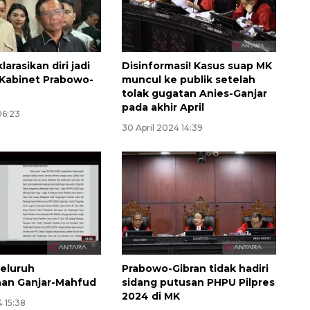
larasikan diri jadi
Disinformasi! Kasus suap MK
i Kabinet Prabowo-
muncul ke publik setelah
tolak gugatan Anies-Ganjar
pada akhir April
06:23
30 April 2024 14:39
seluruh
Prabowo-Gibran tidak hadiri
an Ganjar-Mahfud
sidang putusan PHPU Pilpres
2024 di MK
4 15:38