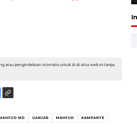
I
g atau pengindeksan otomatis untuk AI di situs web ini tanpa
 MAHFUD MD
GANJAR
MAHFUD
KAMPANYE