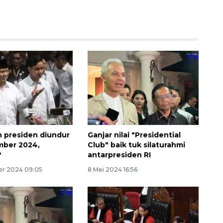
160 ribu sambungan baru
jaringan gas 2026
n presiden diundur
Ganjar nilai "Presidential
2026-08-07 18:00:00
mber 2024,
Club" baik tuk silaturahmi
?
antarpresiden RI
er 2024 09:05
8 Mei 2024 16:56