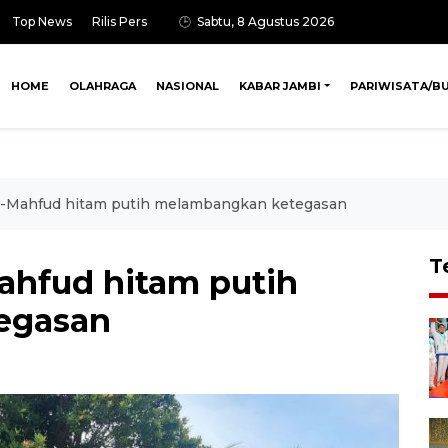
Top News
Rilis Pers
Sabtu, 8 Agustus 2026
HOME
OLAHRAGA
NASIONAL
KABAR JAMBI
PARIWISATA/B
r-Mahfud hitam putih melambangkan ketegasan
T
ahfud hitam putih
egasan