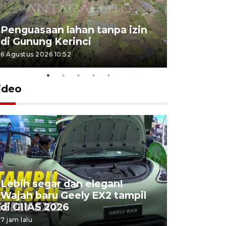
Penguasaan lahan tanpa izin
Sekolah
di Gunung Kerinci
perbaikan
6 Agustus 2026 10:52
5 Agustus 202
ideo
Lebih segar dan elegan!
Yayasan 
Wajah baru Geely EX2 tampil
keterliba
di GIIAS 2026
penyimpa
7 jam lalu
14 jam lalu