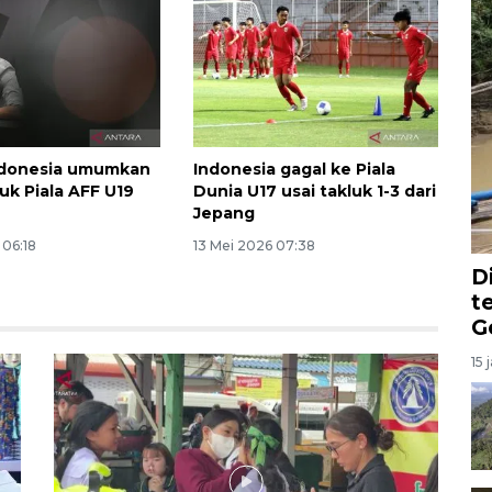
ndonesia umumkan
Indonesia gagal ke Piala
uk Piala AFF U19
Dunia U17 usai takluk 1-3 dari
Jepang
 06:18
13 Mei 2026 07:38
D
t
G
15 