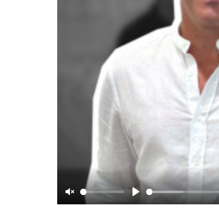
Unmute
Play