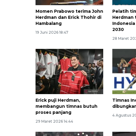
Momen Prabowo terima John
Pelatih t
Herdman dan Erick Thohir di
Herdman 
Hambalang
Indonesia 
2030
19 Juni 2026 18:47
28 Maret 20
Erick puji Herdman,
Timnas In
membangun timnas butuh
dibungka
proses panjang
4 Agustus 2
29 Maret 2026 14:44