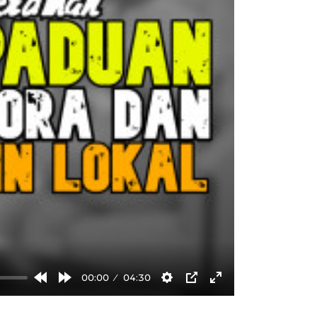
00:00
04:30
Rewind
Forward
Settings
PIP
Enter
10s
10s
fullscreen