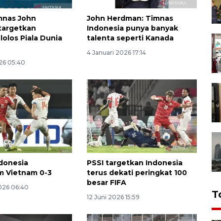
imnas John
John Herdman: Timnas
targetkan
Indonesia punya banyak
lolos Piala Dunia
talenta seperti Kanada
4 Januari 2026 17:14
26 05:40
donesia
PSSI targetkan Indonesia
m Vietnam 0-3
terus dekati peringkat 100
besar FIFA
026 06:40
T
12 Juni 2026 15:59