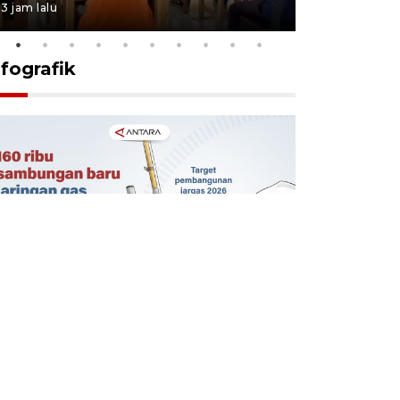
3 jam lalu
3 jam lalu
nfografik