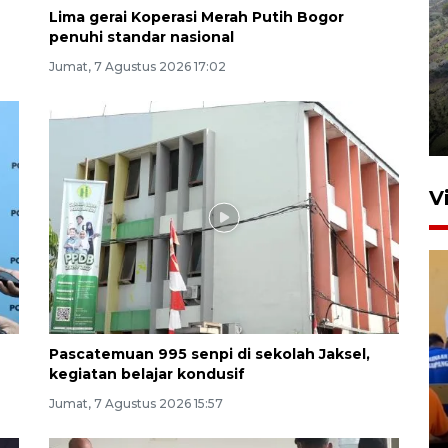
Lima gerai Koperasi Merah Putih Bogor
penuhi standar nasional
Jumat, 7 Agustus 2026 17:02
Penyusutan debit air Sungai
Batang Tembesi di Jambi
3 Agustus 2026 10:57
V
Pascatemuan 995 senpi di sekolah Jaksel,
kegiatan belajar kondusif
Yudo Margono ajak
purnawirawan AL kontribusi
Jumat, 7 Agustus 2026 15:57
ketahanan pangan nasional