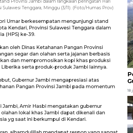
and Provinsi Jambi dalam rangkaian peringatan Hari
i Sulawesi Tenggara, Minggu (3/11). (Foto/Humas Prov)
rori Umar berkesempatan mengunjungi stand
ta Kendari, Provinsi Sulawesi Tenggara dalam
a (HPS) ke-39.
kan oleh Dinas Ketahanan Pangan Provinsi
gan segar dan olahan serta jajanan berbasis
lkan dan mempromosikan kopi khas produksi
 Liberika serta produk-produk Jambi lainnya.
P
ebut, Gubernur Jambi mengapresiasi atas
G
etahanan Pangan Provinsi Jambi pada momentum
18 
i Jambi, Amir Hasbi mengatakan gubernur
olahan lokal khas Jambi dapat dikenali dan
ia yg saat ini berkumpul di Kendari.
an, alhamdulillah mendapat respon yang sangat