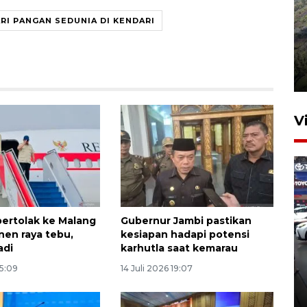
RI PANGAN SEDUNIA DI KENDARI
Penyusutan debit air Sungai
Batang Tembesi di Jambi
3 Agustus 2026 10:57
V
ertolak ke Malang
Gubernur Jambi pastikan
nen raya tebu,
kesiapan hadapi potensi
407 Mal di Indonesia hadirkan
adi
karhutla saat kemarau
program diskon Agustus
15:09
14 Juli 2026 19:07
hingga 80 persen
8 jam lalu