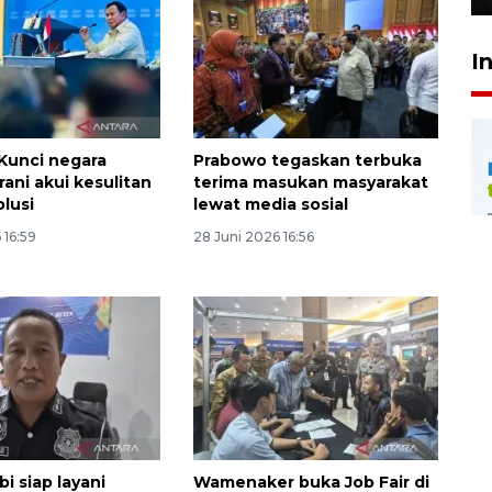
I
Kunci negara
Prabowo tegaskan terbuka
ani akui kesulitan
terima masukan masyarakat
olusi
lewat media sosial
 16:59
28 Juni 2026 16:56
i siap layani
Wamenaker buka Job Fair di