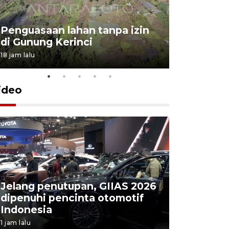
Penguasaan lahan tanpa izin
Sekolah
di Gunung Kerinci
perbaikan
18 jam lalu
5 Agustus 202
ideo
Jelang penutupan, GIIAS 2026
Menang d
dipenuhi pencinta otomotif
Persebaya
Indonesia
Presiden
1 jam lalu
4 jam lalu