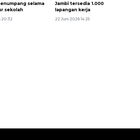
 penumpang selama
Jambi tersedia 1.000
ur sekolah
lapangan kerja
6 20:32
22 Juni 2026 14:25
Memberantas kejahatan
jalanan Jakarta
2026-08-05 18:00:00