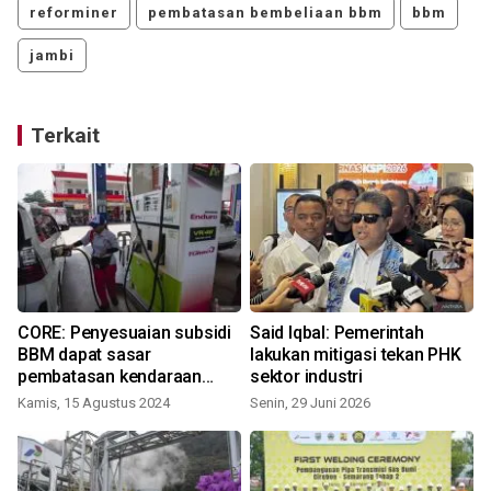
reforminer
pembatasan bembeliaan bbm
bbm
jambi
Terkait
CORE: Penyesuaian subsidi
Said Iqbal: Pemerintah
BBM dapat sasar
lakukan mitigasi tekan PHK
pembatasan kendaraan
sektor industri
pribadi
Kamis, 15 Agustus 2024
Senin, 29 Juni 2026