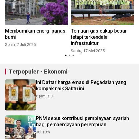
Membumikan energi panas
Temuan gas cukup besar
bumi
tetapi terkendala
infrastruktur
Senin, 7 Juli 2025
Sabtu, 17 Mei 2025
S
Terpopuler - Ekonomi
Ini Daftar harga emas di Pegadaian yang
kompak naik Sabtu ini
6 jam lalu
PNM sebut kontribusi pembiayaan syariah
bagi pemberdayaan perempuan
Jul 10th