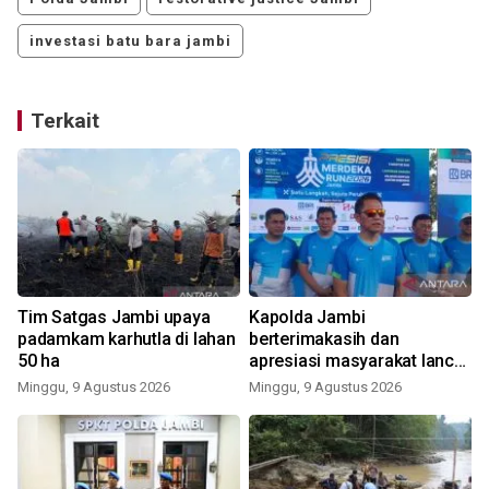
investasi batu bara jambi
Terkait
Tim Satgas Jambi upaya
Kapolda Jambi
padamkam karhutla di lahan
berterimakasih dan
50 ha
apresiasi masyarakat lancar
dan sukses PMR 2026
Minggu, 9 Agustus 2026
Minggu, 9 Agustus 2026