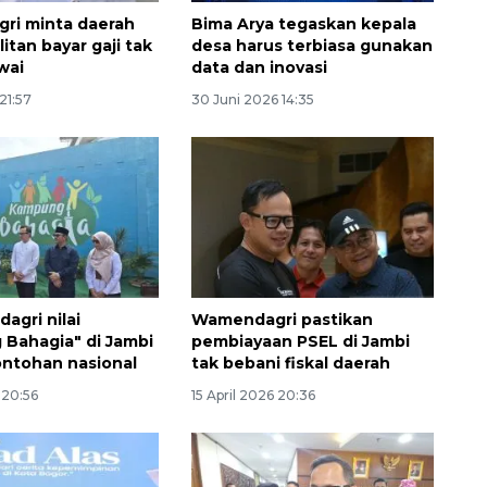
ri minta daerah
Bima Arya tegaskan kepala
itan bayar gaji tak
desa harus terbiasa gunakan
wai
data dan inovasi
21:57
30 Juni 2026 14:35
160 ribu sambungan baru
jaringan gas 2026
2026-08-07 18:00:00
agri nilai
Wamendagri pastikan
Bahagia" di Jambi
pembiayaan PSEL di Jambi
ontohan nasional
tak bebani fiskal daerah
 20:56
15 April 2026 20:36