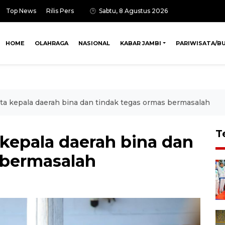
Top News
Rilis Pers
Sabtu, 8 Agustus 2026
HOME
OLAHRAGA
NASIONAL
KABAR JAMBI
PARIWISATA/B
a kepala daerah bina dan tindak tegas ormas bermasalah
T
epala daerah bina dan
 bermasalah