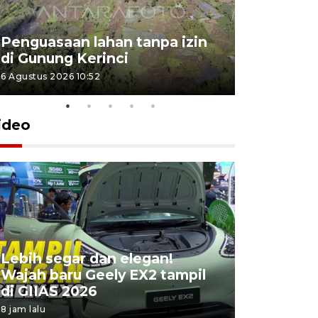
Penguasaan lahan tanpa izin
Sekolah
di Gunung Kerinci
perbaikan
6 Agustus 2026 10:52
5 Agustus 202
ideo
Lebih segar dan elegan!
Yayasan 
Wajah baru Geely EX2 tampil
keterliba
di GIIAS 2026
penyimpa
8 jam lalu
15 jam lalu