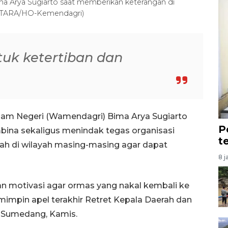
a Arya Sugiarto saat memberikan keterangan di
(ANTARA/HO-Kemendagri)
ntuk ketertiban dan
lam Negeri (Wamendagri) Bima Arya Sugiarto
P
ina sekaligus menindak tegas organisasi
t
h di wilayah masing-masing agar dapat
8 j
 motivasi agar ormas yang nakal kembali ke
mimpin apel terakhir Retret Kepala Daerah dan
, Sumedang, Kamis.