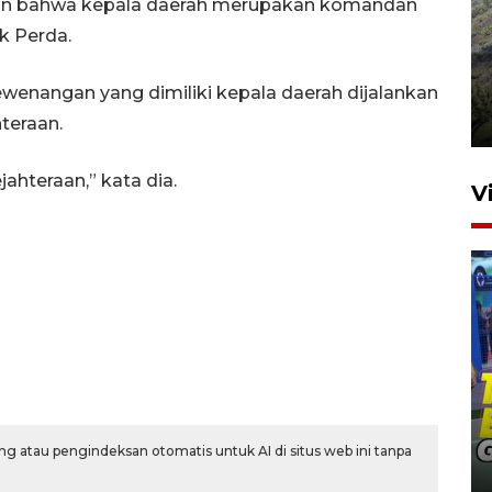
an bahwa kepala daerah merupakan komandan
k Perda.
Penyusutan debit air Sungai
Batang Tembesi di Jambi
ewenangan yang dimiliki kepala daerah dijalankan
3 Agustus 2026 10:57
teraan.
ahteraan,” kata dia.
V
Penguatan pendidikan melalui
pembaruan buku ajar nasional
g atau pengindeksan otomatis untuk AI di situs web ini tanpa
20 jam lalu