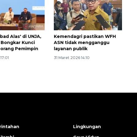
bad Alas' di UNJA,
Kemendagri pastikan WFH
 Bongkar Kunci
ASN tidak mengganggu
eorang Pemimpin
layanan publik
 17:01
31 Maret 2026 14:10
intahan
Lingkungan