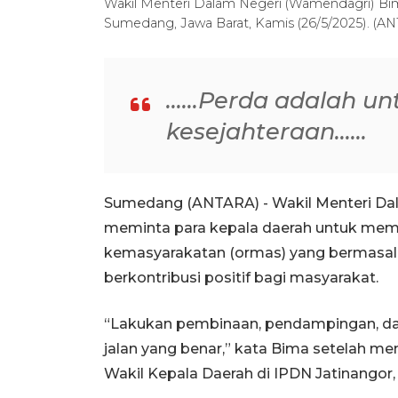
Wakil Menteri Dalam Negeri (Wamendagri) Bim
Sumedang, Jawa Barat, Kamis (26/5/2025). 
......Perda adalah u
kesejahteraan......
Sumedang (ANTARA) - Wakil Menteri Da
meminta para kepala daerah untuk memb
kemasyarakatan (ormas) yang bermasala
berkontribusi positif bagi masyarakat.
“Lakukan pembinaan, pendampingan, dan
jalan yang benar,” kata Bima setelah me
Wakil Kepala Daerah di IPDN Jatinangor