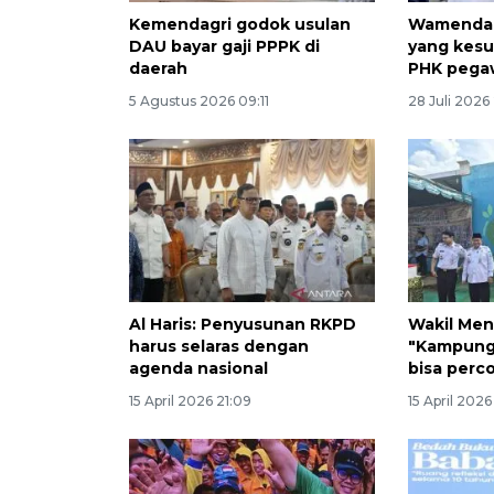
Kemendagri godok usulan
Wamendag
DAU bayar gaji PPPK di
yang kesul
daerah
PHK pega
5 Agustus 2026 09:11
28 Juli 2026 
Al Haris: Penyusunan RKPD
Wakil Mend
harus selaras dengan
"Kampung 
agenda nasional
bisa perc
15 April 2026 21:09
15 April 2026