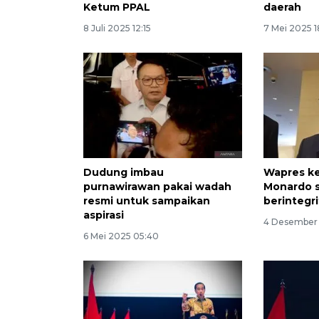
Ketum PPAL
daerah
8 Juli 2025 12:15
7 Mei 2025 1
Dudung imbau
Wapres k
purnawirawan pakai wadah
Monardo s
resmi untuk sampaikan
berintegr
aspirasi
4 Desember
6 Mei 2025 05:40