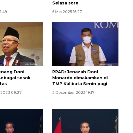
Selasa sore
8:49
6 Mei 2025 16:27
enang Doni
PPAD: Jenazah Doni
Ekonomi triwulan II-2026
ebagai sosok
Monardo dimakamkan di
tumbuh 5,29 persen
itas
TMP Kalibata Senin pagi
2026-08-06 18:45:00
 2023 09:27
3 Desember 2023 19:17