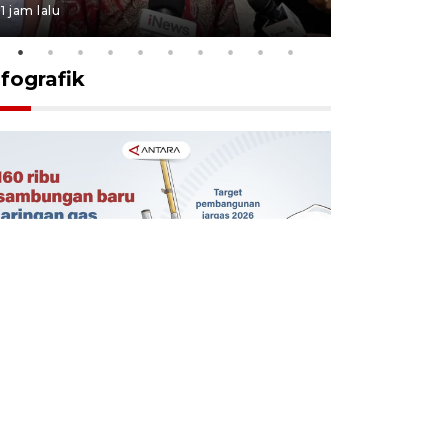
1 jam lalu
4 jam lalu
nfografik