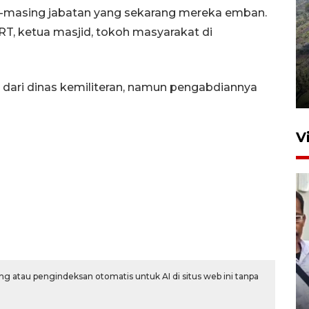
-masing jabatan yang sekarang mereka emban.
T, ketua masjid, tokoh masyarakat di
Penyusutan debit air Sungai
Batang Tembesi di Jambi
n dari dinas kemiliteran, namun pengabdiannya
3 Agustus 2026 10:57
V
Menkum ungkap alasan
g atau pengindeksan otomatis untuk AI di situs web ini tanpa
pemerintah perketat
naturalisasi WNA