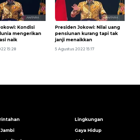
Jokowi: Kondisi
Presiden Jokowi: Nilai uang
dunia mengerikan
pensiunan kurang tapi tak
asi naik
janji menaikkan
022 15:28
5 Agustus 2022 15:17
intahan
Lingkungan
 Jambi
Gaya Hidup