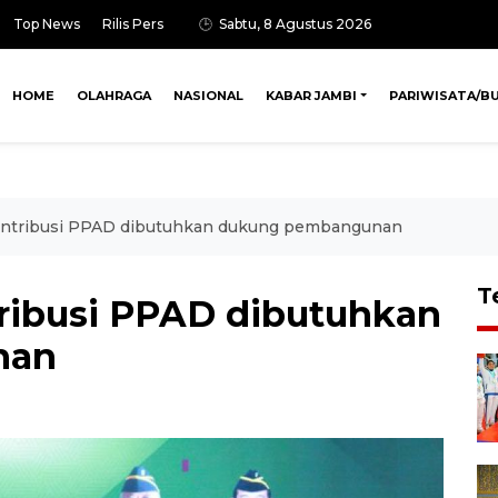
Top News
Rilis Pers
Sabtu, 8 Agustus 2026
HOME
OLAHRAGA
NASIONAL
KABAR JAMBI
PARIWISATA/B
ontribusi PPAD dibutuhkan dukung pembangunan
T
ribusi PPAD dibutuhkan
nan