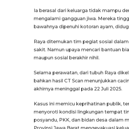
Ia berasal dari keluarga tidak mampu de
mengalami gangguan jiwa. Mereka tingga
bawahnya dipenuhi kotoran ayam, diduga
Raya ditemukan tim pegiat sosial dalam
sakit. Namun upaya mencari bantuan bi
maupun sosial berakhir nihil.
Selama perawatan, dari tubuh Raya dikel
bahkan hasil CT Scan menunjukkan cacin
akhirnya meninggal pada 22 Juli 2025.
Kasus ini memicu keprihatinan publik, 
menyoroti kondisi lingkungan tempat tin
posyandu, PKK, dan bidan desa dalam m
Provinsi Jawa Barat mengevakuasi kel