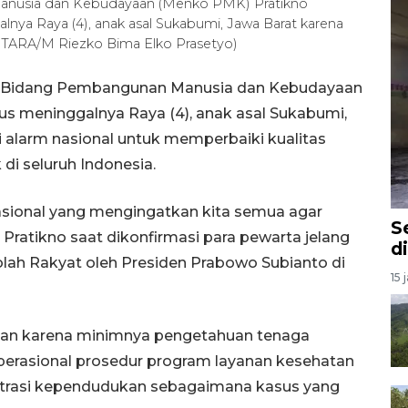
anusia dan Kebudayaan (Menko PMK) Pratikno
lnya Raya (4), anak asal Sukabumi, Jawa Barat karena
(ANTARA/M Riezko Bima Elko Prasetyo)
or Bidang Pembangunan Manusia dan Kebudayaan
 meninggalnya Raya (4), anak asal Sukabumi,
di alarm nasional untuk memperbaiki kualitas
di seluruh Indonesia.
sional yang mengingatkan kita semua agar
S
a Pratikno saat dikonfirmasi para pewarta jelang
d
lah Rakyat oleh Presiden Prabowo Subianto di
15 
laian karena minimnya pengetahuan tenaga
perasional prosedur program layanan kesehatan
istrasi kependudukan sebagaimana kasus yang