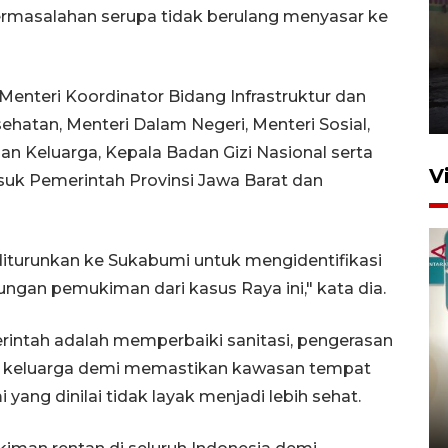
ermasalahan serupa tidak berulang menyasar ke
Pembukaan Pusparagam
Negeriku di Jambi
Menteri Koordinator Bidang Infrastruktur dan
1 Agustus 2026 19:42
atan, Menteri Dalam Negeri, Menteri Sosial,
Keluarga, Kepala Badan Gizi Nasional serta
V
suk Pemerintah Provinsi Jawa Barat dan
iturunkan ke Sukabumi untuk mengidentifikasi
ngan pemukiman dari kasus Raya ini," kata dia.
erintah adalah memperbaiki sanitasi, pengerasan
Job Fair Kabupaten Bogor
an keluarga demi memastikan kawasan tempat
sediakan 6.056 lowongan
ang dinilai tidak layak menjadi lebih sehat.
kerja
7 jam lalu