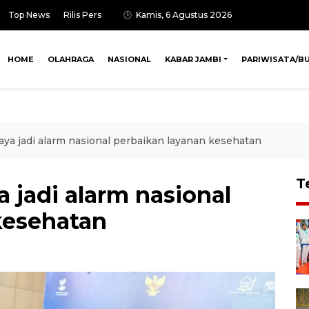
Top News
Rilis Pers
Kamis, 6 Agustus 2026
HOME
OLAHRAGA
NASIONAL
KABAR JAMBI
PARIWISATA/B
aya jadi alarm nasional perbaikan layanan kesehatan
T
a jadi alarm nasional
kesehatan