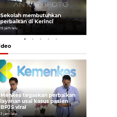
Transmig
Sekolah membutuhkan
menunggu
perbaikan di Kerinci
lahan
15 jam lalu
4 Agustus 202
ideo
Menkes tegaskan perbaikan
Menkes d
layanan usai kasus pasien
tanggapi
BPJS viral
Jayapura
3 jam lalu
3 jam lalu