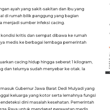
ngan ayah yang sakit-sakitan dan ibu yang
l di rumah bilik panggung yang bagian
 menjadi sumber infeksi cacing.
 kondisi kritis dan sempat dibawa ke rumah
aya medis ke berbagai lembaga pemerintah
Belanja turis asing beri angin
segar bagi ekonomi
uarkan cacing hidup hingga seberat 1 kilogram,
2026-08-05 09:00:00
g dan telurnya sudah menyebar ke otak. Ia
termasuk Gubernur Jawa Barat Dedi Mulyadi yang
ggal keluarga yang kotor serta lemahnya fungsi
endeteksi dini masalah kesehatan. Pemerintah
uarga Raya untuk mendapat perawatan medis