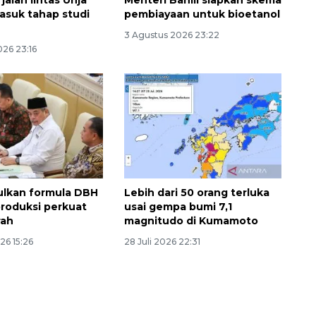
jalan lintas Unja
Menteri Bahlil siapkan skema
asuk tahap studi
pembiayaan untuk bioetanol
3 Agustus 2026 23:22
026 23:16
ulkan formula DBH
Lebih dari 50 orang terluka
produksi perkuat
usai gempa bumi 7,1
rah
magnitudo di Kumamoto
26 15:26
28 Juli 2026 22:31