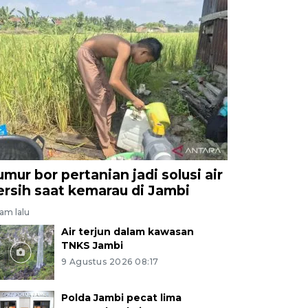
umur bor pertanian jadi solusi air
ersih saat kemarau di Jambi
jam lalu
Air terjun dalam kawasan
TNKS Jambi
9 Agustus 2026 08:17
Polda Jambi pecat lima