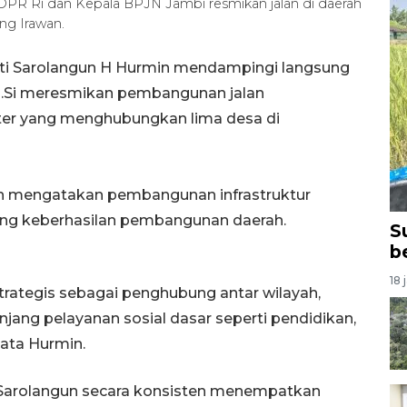
PR Ri dan Kepala BPJN Jambi resmikan jalan di daerah
ng Irawan.
ti Sarolangun H Hurmin mendampingi langsung
 M.Si meresmikan pembangunan jalan
meter yang menghubungkan lima desa di
nin mengatakan pembangunan infrastruktur
ung keberhasilan pembangunan daerah.
S
b
18 
trategis sebagai penghubung antar wilayah,
jang pelayanan sosial dasar seperti pendidikan,
ata Hurmin.
 Sarolangun secara konsisten menempatkan