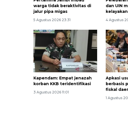
Pertamina Jambi imbau
Pelebaran 
warga tidak beraktivitas di
dan UIN m
jalur pipa migas
kelayakan
5 Agustus 2026 23:31
4 Agustus 2
Kapendam: Empat jenazah
Apkasi us
korban KKB teridentifikasi
berbasis 
fiskal dae
3 Agustus 2026 11:01
1 Agustus 20