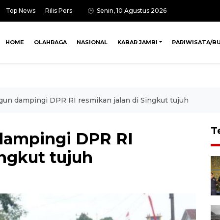
Top News
Rilis Pers
Senin, 10 Agustus 2026
HOME
OLAHRAGA
NASIONAL
KABAR JAMBI
PARIWISATA/B
gun dampingi DPR RI resmikan jalan di Singkut tujuh
T
dampingi DPR RI
ingkut tujuh