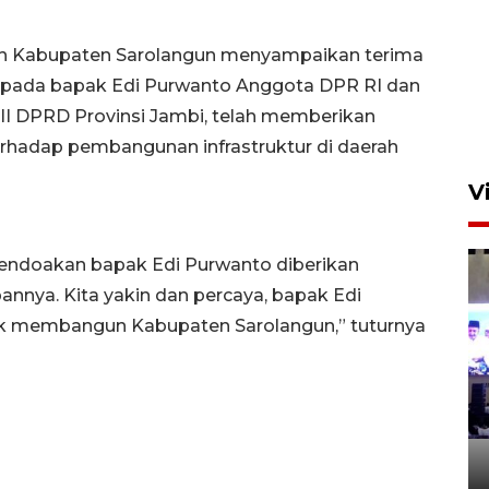
Semangat belajar anak
h Kabupaten Sarolangun menyampaikan terima
transmigran desa terpencil
 kepada bapak Edi Purwanto Anggota DPR RI dan
Kerinci
II DPRD Provinsi Jambi, telah memberikan
4 Agustus 2026 11:37
erhadap pembangunan infrastruktur di daerah
V
endoakan bapak Edi Purwanto diberikan
nnya. Kita yakin dan percaya, bapak Edi
tuk membangun Kabupaten Sarolangun,” tuturnya
Turki bantah pakta
pertahanan trilateral langgar
NATO
21 jam lalu