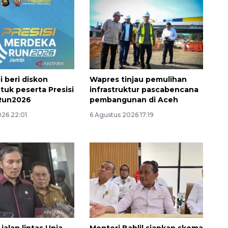
i beri diskon
Wapres tinjau pemulihan
tuk peserta Presisi
infrastruktur pascabencana
Run2026
pembangunan di Aceh
Memacu produksi sawit untuk
026 22:01
6 Agustus 2026 17:19
penuhi kebutuhan
2026-08-09 12:00:00