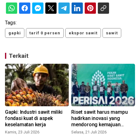
Tags:
gapki
tarif 0 persen
ekspor sawit
sawit
Terkait
Gapki: Industri sawit miliki
Riset sawit harus mampu
fondasi kuat di aspek
hadirkan inovasi yang
keselamatan kerja
mendorong kemajuan
industri minyak sawit
Kamis, 23 Juli 2026
Selasa, 21 Juli 2026
S
berkelanjutan