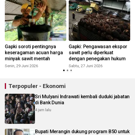
Gapki soroti pentingnya
Gapki: Pengawasan ekspor
keseragaman acuan harga
sawit perlu diperkuat
k
minyak sawit mentah
dengan penegakan hukum
Senin, 29 Juni 2026
Sabtu, 27 Juni 2026
S
Terpopuler - Ekonomi
Sri Mulyani Indrawati kembali duduki jabatan
di Bank Dunia
4 jam lalu
Bupati Merangin dukung program B50 untuk