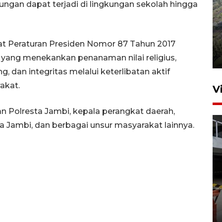
ngan dapat terjadi di lingkungan sekolah hingga
Penyusutan debit air Sungai
Batang Tembesi di Jambi
at Peraturan Presiden Nomor 87 Tahun 2017
3 Agustus 2026 10:57
yang menekankan penanaman nilai religius,
, dan integritas melalui keterlibatan aktif
akat.
V
an Polresta Jambi, kepala perangkat daerah,
a Jambi, dan berbagai unsur masyarakat lainnya.
Menhut: 13 taman nasional
jadi proyek percontohan
pendanaan inovatif
16 jam lalu