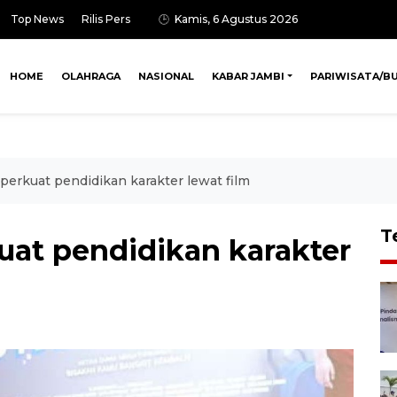
Top News
Rilis Pers
Kamis, 6 Agustus 2026
HOME
OLAHRAGA
NASIONAL
KABAR JAMBI
PARIWISATA/B
erkuat pendidikan karakter lewat film
T
at pendidikan karakter