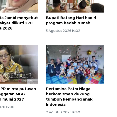
ta Jambi menyebut
Bupati Batang Hari hadiri
akyat diikuti 270
program bedah rumah
a 2026
5 Agustus 2026 14:02
Sinyal positif perekonomian
Indonesia
2026-08-05 15:00:00
DPR minta putusan
Pertamina Patra Niaga
anggaran MBG
berkomitmen dukung
n mulai 2027
tumbuh kembang anak
Indonesia
026 13:00
2 Agustus 2026 16:40