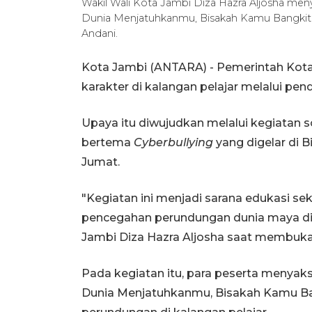
Wakil Wali Kota Jambi Diza Hazra Aljosha menya
Dunia Menjatuhkanmu, Bisakah Kamu Bangkit 
Andani.
Kota Jambi (ANTARA) - Pemerintah Kot
karakter di kalangan pelajar melalui pen
Upaya itu diwujudkan melalui kegiatan s
bertema
Cyberbullying
yang digelar di B
Jumat.
"Kegiatan ini menjadi sarana edukasi sek
pencegahan perundungan dunia maya
d
Jambi Diza Hazra Aljosha saat membuka
Pada kegiatan itu, para peserta menyaksi
Dunia Menjatuhkanmu, Bisakah Kamu B