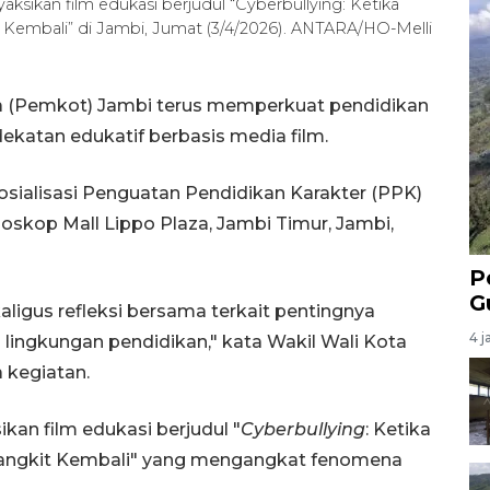
ksikan film edukasi berjudul “Cyberbullying: Ketika
Kembali” di Jambi, Jumat (3/4/2026). ANTARA/HO-Melli
a (Pemkot) Jambi terus memperkuat pendidikan
dekatan edukatif berbasis media film.
osialisasi Penguatan Pendidikan Karakter (PPK)
ioskop Mall Lippo Plaza, Jambi Timur, Jambi,
P
G
aligus refleksi bersama terkait pentingnya
4 j
i lingkungan pendidikan," kata Wakil Wali Kota
 kegiatan.
kan film edukasi berjudul "
Cyberbullying
: Ketika
angkit Kembali" yang mengangkat fenomena