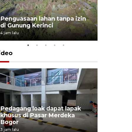
Penguasaan lahan tanpa izin
Sekolah
di Gunung Kerinci
perbaikan
4 jam lalu
5 Agustus 202
ideo
Pedagang loak dapat lapak
khusus di Pasar Merdeka
Bupati TT
Bogor
bagi kelu
3 jam lalu
5 jam lalu