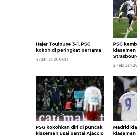
Hajar Toulouse 3-1, PSG
PSG kemba
kokoh di peringkat pertama
klasemen 
Strasbour
4 April 2026 06:13
2 Februari 2
PSG kokohkan diri di puncak
Madrid ki
klasemen usai bantai Ajaccio
klasemen 