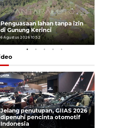
Penguasaan lahan tanpa izin
Sekolah
di Gunung Kerinci
perbaikan
6 Agustus 2026 10:52
5 Agustus 202
ideo
Jelang penutupan, GIIAS 2026
Menang d
dipenuhi pencinta otomotif
Persebaya
Indonesia
Presiden