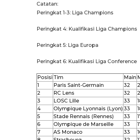
Catatan:
Peringkat 1-3: Liga Champions
Peringkat 4: Kualifikasi Liga Champions
Peringkat 5: Liga Europa
Peringkat 6: Kualifikasi Liga Conference
Posisi
Tim
Main
1
Paris Saint-Germain
32
2
RC Lens
32
2
3
LOSC Lille
33
1
4
Olympique Lyonnais (Lyon)
33
1
5
Stade Rennais (Rennes)
33
1
6
Olympique de Marseille
33
1
7
AS Monaco
33
1
8
Strasbourg
32
1