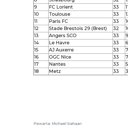
9
FC Lorient
33
1
10
Toulouse
33
1
11
Paris FC
33
1
12
Stade Brestois 29 (Brest)
32
1
13
Angers SCO
33
14
Le Havre
33
15
AJ Auxerre
33
16
OGC Nice
33
17
Nantes
33
5
18
Metz
33
Pewarta: Michael Siahaan