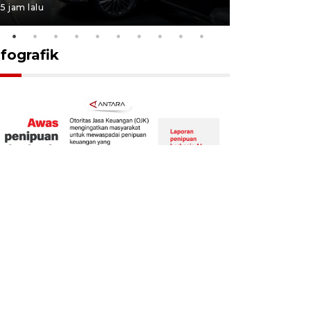
5 jam lalu
13 jam lalu
nfografik