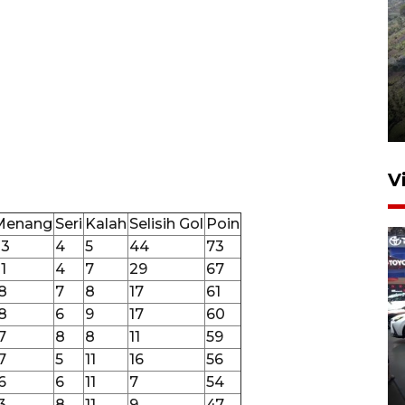
Penyusutan debit air Sungai
Batang Tembesi di Jambi
3 Agustus 2026 10:57
V
Menang
Seri
Kalah
Selisih Gol
Poin
23
4
5
44
73
1
4
7
29
67
8
7
8
17
61
8
6
9
17
60
7
8
8
11
59
407 Mal di Indonesia hadirkan
7
5
11
16
56
program diskon Agustus
6
6
11
7
54
hingga 80 persen
3
8
11
9
47