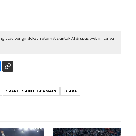
g atau pengindeksan otomatis untuk AI di situs web ini tanpa
Ekspedisi Rupiah Berdaulat
2026 sambangi Papua
2026-08-06 13:15:00
: PARIS SAINT-GERMAIN
JUARA