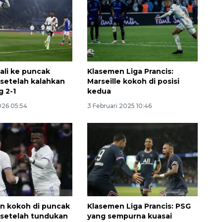
li ke puncak
Klasemen Liga Prancis:
setelah kalahkan
Marseille kokoh di posisi
g 2-1
kedua
026 05:54
3 Februari 2025 10:46
an kokoh di puncak
Klasemen Liga Prancis: PSG
setelah tundukan
yang sempurna kuasai