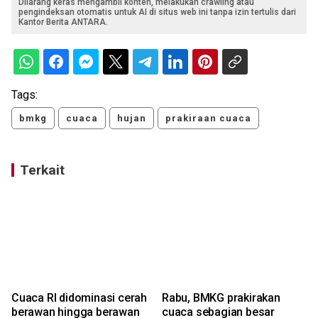
Dilarang keras mengambil konten, melakukan crawling atau
pengindeksan otomatis untuk AI di situs web ini tanpa izin tertulis dari
Kantor Berita ANTARA.
Tags:
bmkg
cuaca
hujan
prakiraan cuaca
Terkait
Cuaca RI didominasi cerah
Rabu, BMKG prakirakan
berawan hingga berawan
cuaca sebagian besar