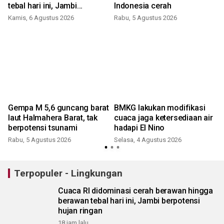
tebal hari ini, Jambi
Indonesia cerah
berpotensi hujan ringan
Kamis, 6 Agustus 2026
Rabu, 5 Agustus 2026
Gempa M 5,6 guncang barat
BMKG lakukan modifikasi
laut Halmahera Barat, tak
cuaca jaga ketersediaan air
berpotensi tsunami
hadapi El Nino
Rabu, 5 Agustus 2026
Selasa, 4 Agustus 2026
Terpopuler - Lingkungan
Cuaca RI didominasi cerah berawan hingga
berawan tebal hari ini, Jambi berpotensi
hujan ringan
18 jam lalu