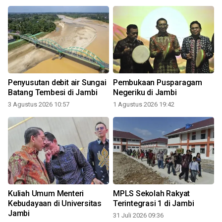
g
Penyusutan debit air Sungai
Pembukaan Pusparagam
Batang Tembesi di Jambi
Negeriku di Jambi
3 Agustus 2026 10:57
1 Agustus 2026 19:42
2
Kuliah Umum Menteri
MPLS Sekolah Rakyat
Kebudayaan di Universitas
Terintegrasi 1 di Jambi
Jambi
31 Juli 2026 09:36