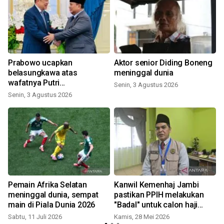
Prabowo ucapkan
Aktor senior Diding Boneng
belasungkawa atas
meninggal dunia
wafatnya Putri
Senin, 3 Agustus 2026
Bajrakitiyabha
Senin, 3 Agustus 2026
S
Pemain Afrika Selatan
Kanwil Kemenhaj Jambi
meninggal dunia, sempat
pastikan PPIH melakukan
main di Piala Dunia 2026
"Badal" untuk calon haji
wafat
Sabtu, 11 Juli 2026
Kamis, 28 Mei 2026