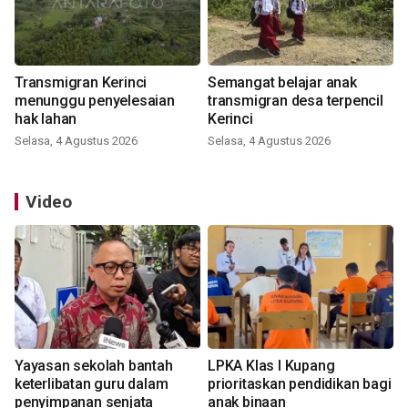
Transmigran Kerinci
Semangat belajar anak
menunggu penyelesaian
transmigran desa terpencil
hak lahan
Kerinci
Selasa, 4 Agustus 2026
Selasa, 4 Agustus 2026
Video
Yayasan sekolah bantah
LPKA Klas I Kupang
keterlibatan guru dalam
prioritaskan pendidikan bagi
penyimpanan senjata
anak binaan