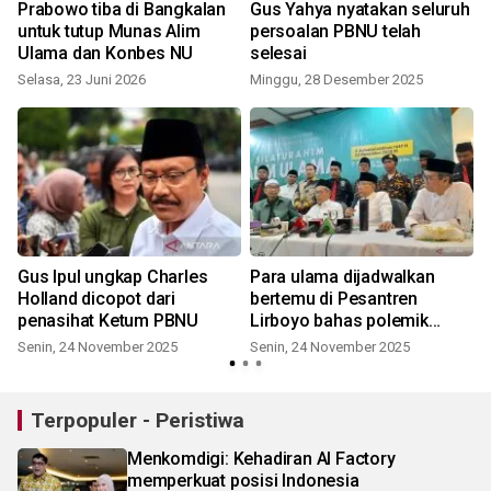
Prabowo tiba di Bangkalan
Gus Yahya nyatakan seluruh
4
untuk tutup Munas Alim
persoalan PBNU telah
Ulama dan Konbes NU
selesai
Selasa, 23 Juni 2026
Minggu, 28 Desember 2025
Gus Ipul ungkap Charles
Para ulama dijadwalkan
Holland dicopot dari
bertemu di Pesantren
penasihat Ketum PBNU
Lirboyo bahas polemik
PBNU
Senin, 24 November 2025
Senin, 24 November 2025
S
Terpopuler - Peristiwa
Menkomdigi: Kehadiran AI Factory
memperkuat posisi Indonesia