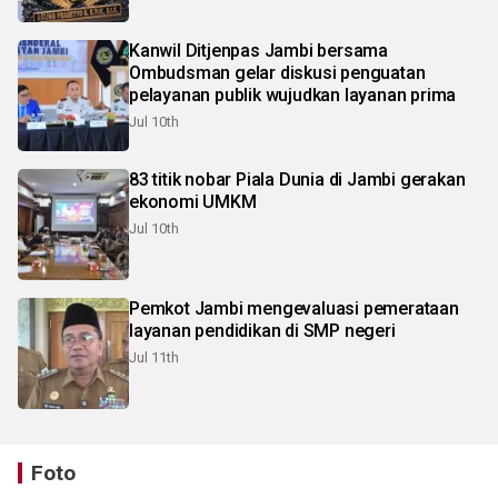
Kanwil Ditjenpas Jambi bersama
Ombudsman gelar diskusi penguatan
pelayanan publik wujudkan layanan prima
Jul 10th
83 titik nobar Piala Dunia di Jambi gerakan
ekonomi UMKM
Jul 10th
Pemkot Jambi mengevaluasi pemerataan
layanan pendidikan di SMP negeri
Jul 11th
Foto