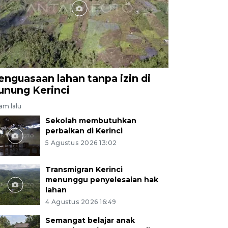
dengan kunjungan rata-rata per hari 500 orang lebih.
awan/YU
enguasaan lahan tanpa izin di
unung Kerinci
jam lalu
Sekolah membutuhkan
perbaikan di Kerinci
5 Agustus 2026 13:02
Transmigran Kerinci
menunggu penyelesaian hak
lahan
4 Agustus 2026 16:49
Semangat belajar anak