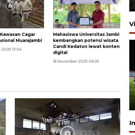
3 Agustus 2026 10:57
V
 Kawasan Cagar
Mahasiswa Universitas Jambi
sional Muarajambi
kembangkan potensi wisata
Candi Kedaton lewat konten
 2025 13:04
digital
18 November 2025 06:05
1.700 SPPG di daerah stunting
beroperasi di pekan kedua
Agustus
6 jam lalu
I