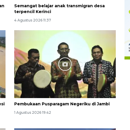
an
Semangat belajar anak transmigran desa
terpencil Kerinci
4 Agustus 2026 11:37
Memberantas kejahatan
jalanan Jakarta
2026-08-05 18:00:00
si
Pembukaan Pusparagam Negeriku di Jambi
1 Agustus 2026 19:42