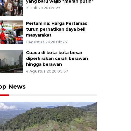
yang baru wajib "merah putih"
31 Juli 2026 07:27
Pertamina: Harga Pertamax
turun perhatikan daya beli
masyarakat
1 Agustus 2026 06:23
Cuaca di kota-kota besar
diperkirakan cerah berawan
hingga berawan
4 Agustus 2026 09:57
op News
lah wisatawan mengunjungi Candi Gumpung dalam K
nal (KCBN) Muarajambi di Muaro Jambi, Jambi, Kamis (2
 budaya yang diperkirakan dibangun pada abad ke-6 d
dikan Buddha terbesar di Asia Tenggara atau seluas 3.9
an sebagian warga untuk memanfaatkan waktu libur Na