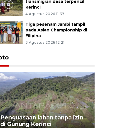
transmigran desa terpencil
Kerinci
4 Agustus 2026 11:37
Tiga pesenam Jambi tampil
pada Asian Championship di
Filipina
3 Agustus 2026 12:21
oto
Penguasaan lahan tanpa izin
Sekolah
di Gunung Kerinci
perbaikan