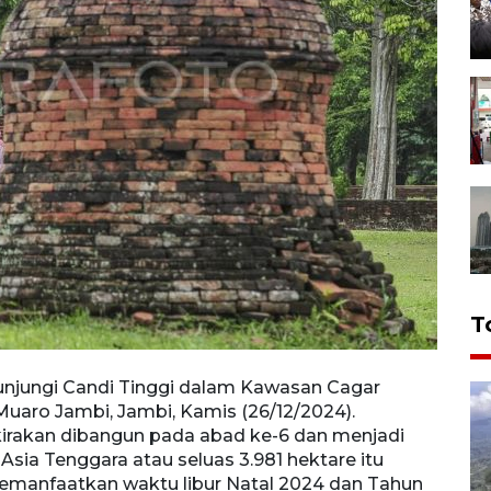
T
njungi Candi Tinggi dalam Kawasan Cagar
Sejum
uaro Jambi, Jambi, Kamis (26/12/2024).
Nasio
kirakan dibangun pada abad ke-6 dan menjadi
cagar
sia Tenggara atau seluas 3.981 hektare itu
pendi
memanfaatkan waktu libur Natal 2024 dan Tahun
pilih