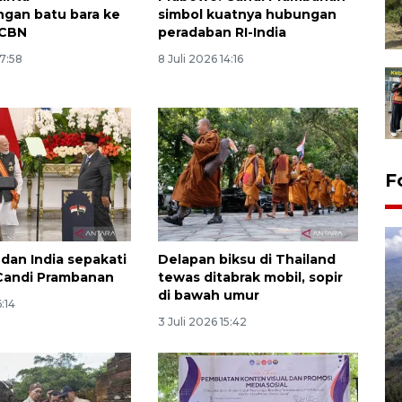
gan batu bara ke
simbol kuatnya hubungan
KCBN
peradaban RI-India
17:58
8 Juli 2026 14:16
F
 dan India sepakati
Delapan biksu di Thailand
 Candi Prambanan
tewas ditabrak mobil, sopir
di bawah umur
6:14
3 Juli 2026 15:42
Penyusutan debit air Sungai
Batang Tembesi di Jambi