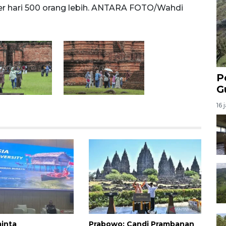
er hari 500 orang lebih. ANTARA FOTO/Wahdi
2025 
Septi
P
G
16 
inta
Prabowo: Candi Prambanan