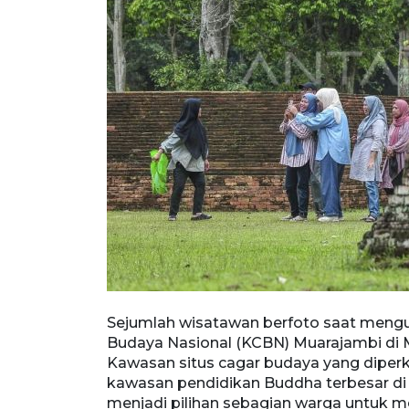
aya Nasional
Sejumlah wisatawan berfoto saat mengu
tus cagar
Budaya Nasional (KCBN) Muarajambi di M
pendidikan
Kawasan situs cagar budaya yang diper
ihan sebagian
kawasan pendidikan Buddha terbesar di A
dengan
menjadi pilihan sebagian warga untuk 