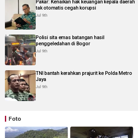
Pakar: Kenaikan hak keuangan kepala daerah
tak otomatis cegah korupsi
Jul 9th
Polisi sita emas batangan hasil
penggeledahan di Bogor
Jul 9th
TNI bantah kerahkan prajurit ke Polda Metro
Jaya
Jul 9th
Foto