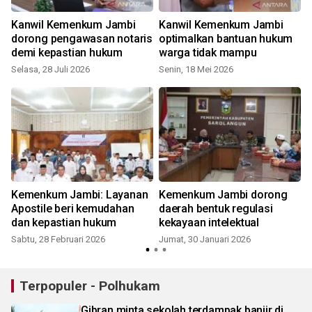
Kanwil Kemenkum Jambi
Kanwil Kemenkum Jambi
dorong pengawasan notaris
optimalkan bantuan hukum
demi kepastian hukum
warga tidak mampu
Selasa, 28 Juli 2026
Senin, 18 Mei 2026
K
Kemenkum Jambi: Layanan
Kemenkum Jambi dorong
Apostile beri kemudahan
daerah bentuk regulasi
dan kepastian hukum
kekayaan intelektual
Sabtu, 28 Februari 2026
Jumat, 30 Januari 2026
R
Terpopuler - Polhukam
Gibran minta sekolah terdampak banjir di