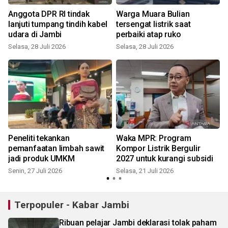
Anggota DPR RI tindak
Warga Muara Bulian
s
lanjuti tumpang tindih kabel
tersengat listrik saat
udara di Jambi
perbaiki atap ruko
Selasa, 28 Juli 2026
Selasa, 28 Juli 2026
S
Peneliti tekankan
Waka MPR: Program
pemanfaatan limbah sawit
Kompor Listrik Bergulir
jadi produk UMKM
2027 untuk kurangi subsidi
Senin, 27 Juli 2026
Selasa, 21 Juli 2026
S
Terpopuler - Kabar Jambi
Ribuan pelajar Jambi deklarasi tolak paham