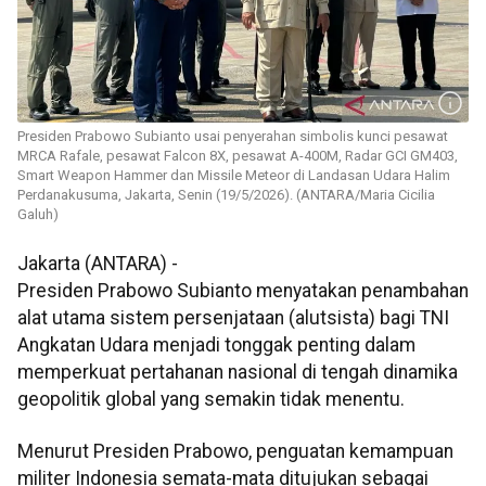
Presiden Prabowo Subianto usai penyerahan simbolis kunci pesawat
MRCA Rafale, pesawat Falcon 8X, pesawat A-400M, Radar GCI GM403,
Smart Weapon Hammer dan Missile Meteor di Landasan Udara Halim
Perdanakusuma, Jakarta, Senin (19/5/2026). (ANTARA/Maria Cicilia
Galuh)
Jakarta (ANTARA) -
Presiden Prabowo Subianto menyatakan penambahan
alat utama sistem persenjataan (alutsista) bagi TNI
Angkatan Udara menjadi tonggak penting dalam
memperkuat pertahanan nasional di tengah dinamika
geopolitik global yang semakin tidak menentu.
Menurut Presiden Prabowo, penguatan kemampuan
militer Indonesia semata-mata ditujukan sebagai