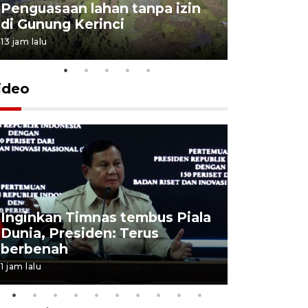
Penguasaan lahan tanpa izin
Sekolah
di Gunung Kerinci
perbaikan
13 jam lalu
5 Agustus 202
ideo
Inginkan Timnas tembus Piala
Presiden 
Dunia, Presiden: Terus
terobosan
berbenah
bangsa
1 jam lalu
2 jam lalu