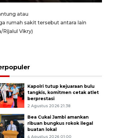
Rewind
Forward
Settings
PIP
Enter
10s
10s
fullscreen
jantung atau
a rumah sakit tersebut antara lain
ijalul Vikry)
erpopuler
Kapolri tutup kejuaraan bulu
tangkis, komitmen cetak atlet
berprestasi
2 Agustus 2026 21:38
Bea Cukai Jambi amankan
ribuan bungkus rokok ilegal
buatan lokal
4 Agustus 2026 01:00