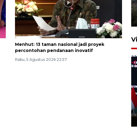
Penyusutan debit air Sungai
Batang Tembesi di Jambi
3 Agustus 2026 10:57
V
Menhut: 13 taman nasional jadi proyek
percontohan pendanaan inovatif
Rabu, 5 Agustus 2026 22:57
Presiden undang 150 peneliti
BRIN berdialog, unjuk inovasi
di Istana
7 jam lalu