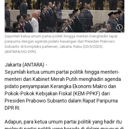
Sejumlah ketua umum partai politik hingga menteri menghadiri rapat
paripurna dengan agenda pidato keuangan dari Presiden Prabowo
Subianto di kompleks parlemen, Jakarta, Rabu (20/5/2025).
(ANTARA/HO-DPR)
Jakarta (ANTARA) -
Sejumlah ketua umum partai politik hingga menteri-
menteri dari Kabinet Merah Putih menghadiri agenda
pidato penyampaian Kerangka Ekonomi Makro dan
Pokok-Pokok Kebijakan Fiskal (KEM-PPKF) dari
Presiden Prabowo Subianto dalam Rapat Paripurna
DPR RI.
Adapun, para ketua umum partai politik yang hadir itu
meliputi partai politik yang berada di dalam maupun di