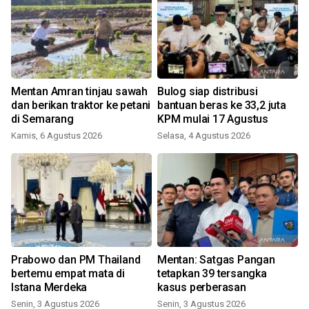
Mentan Amran tinjau sawah
Bulog siap distribusi
dan berikan traktor ke petani
bantuan beras ke 33,2 juta
di Semarang
KPM mulai 17 Agustus
Kamis, 6 Agustus 2026
Selasa, 4 Agustus 2026
Prabowo dan PM Thailand
Mentan: Satgas Pangan
bertemu empat mata di
tetapkan 39 tersangka
Istana Merdeka
kasus perberasan
Senin, 3 Agustus 2026
Senin, 3 Agustus 2026
J