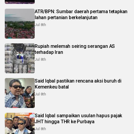
ATR/BPN: Sumbar daerah pertama tetapkan
lahan pertanian berkelanjutan
Jul 8th
Rupiah melemah seiring serangan AS
terhadap Iran
Jul 8th
Said Iqbal pastikan rencana aksi buruh di
Kemenkeu batal
Jul 8th
Said Iqbal sampaikan usulan hapus pajak
JHT hingga THR ke Purbaya
Jul 8th