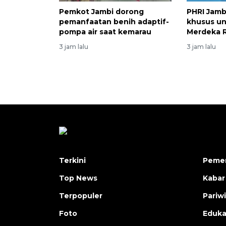
Pemkot Jambi dorong
PHRI Jamb
pemanfaatan benih adaptif-
khusus un
pompa air saat kemarau
Merdeka 
3 jam lalu
3 jam lalu
Terkini
Pemer
Top News
Kabar
Terpopuler
Pariw
Foto
Eduka