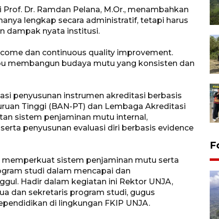
i Prof. Dr. Ramdan Pelana, M.Or., menambahkan
nya lengkap secara administratif, tetapi harus
 dampak nyata institusi.
outcome dan continuous quality improvement.
ampu membangun budaya mutu yang konsisten dan
si penyusunan instrumen akreditasi berbasis
uruan Tinggi (BAN-PT) dan Lembaga Akreditasi
an sistem penjaminan mutu internal,
serta penyusunan evaluasi diri berbasis evidence
F
ya memperkuat sistem penjaminan mutu serta
ogram studi dalam mencapai dan
gul. Hadir dalam kegiatan ini Rektor UNJA,
tua dan sekretaris program studi, gugus
ependidikan di lingkungan FKIP UNJA.