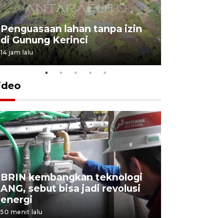
Penguasaan lahan tanpa izin
Sekolah
di Gunung Kerinci
perbaikan
14 jam lalu
5 Agustus 202
ideo
BRIN kembangkan teknologi
Menkes s
ANG, sebut bisa jadi revolusi
nirempat
energi
di medso
50 menit lalu
1 jam lalu