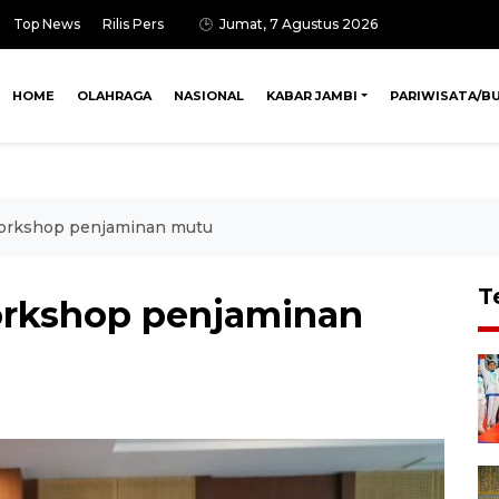
Top News
Rilis Pers
Jumat, 7 Agustus 2026
HOME
OLAHRAGA
NASIONAL
KABAR JAMBI
PARIWISATA/B
workshop penjaminan mutu
T
orkshop penjaminan