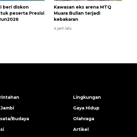
i beri diskon
Kawasan eks arena MTQ
tuk peserta Presisi
Muara Bulian terjadi
Run2026
kebakaran
4 jam lalu
intahan
Lingkungan
 Jambi
Gaya Hidup
isata/Budaya
Olahraga
si
Artikel