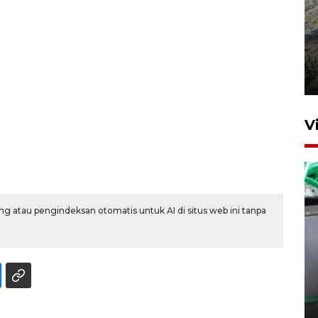
Penyusutan debit air Sungai
Batang Tembesi di Jambi
3 Agustus 2026 10:57
V
g atau pengindeksan otomatis untuk AI di situs web ini tanpa
Ketum Ritel beri penjelasan
soal pemasangan pagar di
sejumlah mal
4 jam lalu