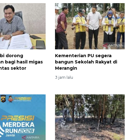
bi dorong
Kementerian PU segera
n bagi hasil migas
bangun Sekolah Rakyat di
intas sektor
Merangin
Memberantas kejahatan
jalanan Jakarta
3 jam lalu
2026-08-05 18:00:00