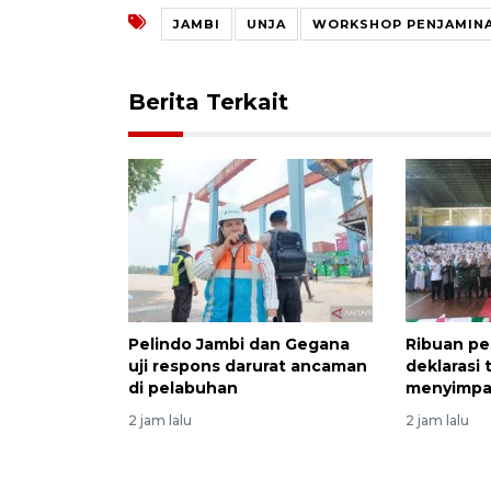
JAMBI
UNJA
WORKSHOP PENJAMIN
Berita Terkait
Pelindo Jambi dan Gegana
Ribuan pe
uji respons darurat ancaman
deklarasi
di pelabuhan
menyimpan
2 jam lalu
2 jam lalu