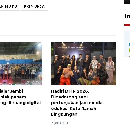
AN MUTU
FKIP UNJA
I
lajar Jambi
Hadiri DITP 2026,
 tolak paham
Dizadorong seni
g di ruang digital
pertunjukan jadi media
edukasi Kota Ramah
Lingkungan
3 jam lalu