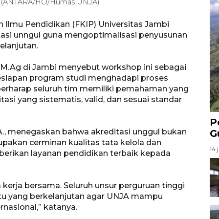
u. (ANTARA/HO/Humas UNJA)
 Ilmu Pendidikan (FKIP) Universitas Jambi
asi unngul guna mengoptimalisasi penyusunan
elanjutan.
., M.Ag di Jambi menyebut workshop ini sebagai
esiapan program studi menghadapi proses
i berharap seluruh tim memiliki pemahaman yang
i yang sistematis, valid, dan sesuai standar
P
 M.A., menegaskan bahwa akreditasi unggul bukan
G
upakan cerminan kualitas tata kelola dan
14 
erikan layanan pendidikan terbaik kepada
 kerja bersama. Seluruh unsur perguruan tinggi
tu yang berkelanjutan agar UNJA mampu
rnasional,” katanya.