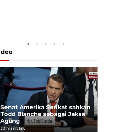
Penguasaa
di Gunung
6 Agustus 202
ideo
Senat Amerika Serikat sahkan
Kowani 
Todd Blanche sebagai Jaksa
tetapkan
Agung
WBTb In
33 menit lalu
1 jam lalu