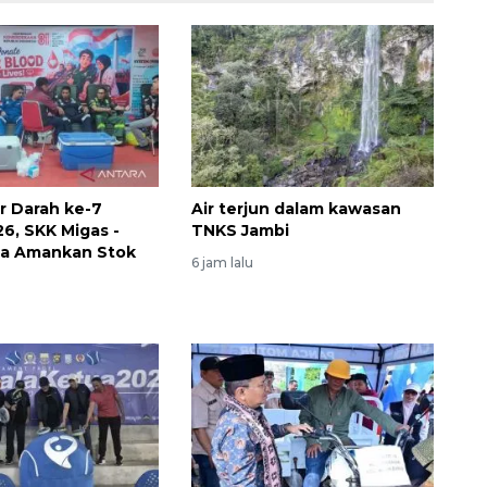
r Darah ke-7
Air terjun dalam kawasan
6, SKK Migas -
TNKS Jambi
Layanan haji Indonesia
na Amankan Stok
6 jam lalu
semakin memuaskan
2026-08-08 15:00:00