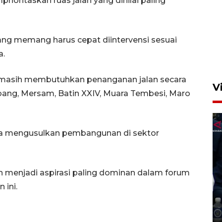
ioritaskan ruas jalan yang dinilai paling
Semangat belajar anak
transmigran desa terpencil
Kerinci
yang memang harus cepat diintervensi sesuai
a.
4 Agustus 2026 11:37
masih membutuhkan penanganan jalan secara
V
ang, Mersam, Batin XXIV, Muara Tembesi, Maro
juga mengusulkan pembangunan di sektor
 menjadi aspirasi paling dominan dalam forum
LPKA Klas I Kupang
ini.
prioritaskan pendidikan bagi
anak binaan
7 Agustus 2026 23:25