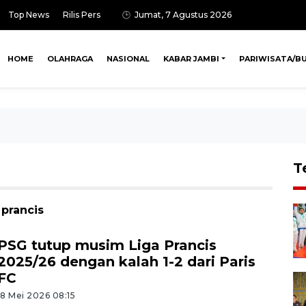
Top News
Rilis Pers
Jumat, 7 Agustus 2026
HOME
OLAHRAGA
NASIONAL
KABAR JAMBI
PARIWISATA/B
T
 prancis
PSG tutup musim Liga Prancis
2025/26 dengan kalah 1-2 dari Paris
FC
18 Mei 2026 08:15