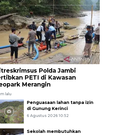
itreskrimsus Polda Jambi
ertibkan PETI di Kawasan
eopark Merangin
am lalu
Penguasaan lahan tanpa izin
di Gunung Kerinci
6 Agustus 2026 10:52
Sekolah membutuhkan