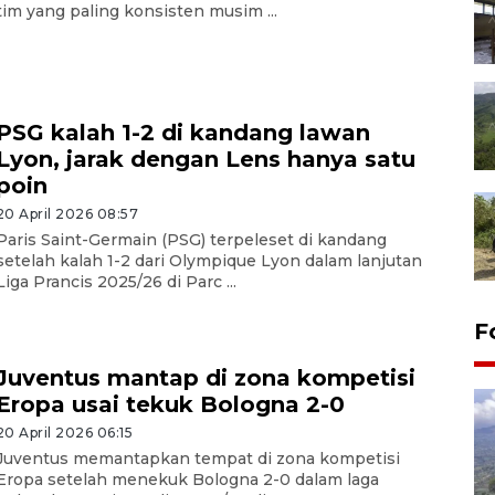
tim yang paling konsisten musim ...
PSG kalah 1-2 di kandang lawan
Lyon, jarak dengan Lens hanya satu
poin
20 April 2026 08:57
Paris Saint-Germain (PSG) terpeleset di kandang
setelah kalah 1-2 dari Olympique Lyon dalam lanjutan
Liga Prancis 2025/26 di Parc ...
F
Juventus mantap di zona kompetisi
Eropa usai tekuk Bologna 2-0
20 April 2026 06:15
Juventus memantapkan tempat di zona kompetisi
Eropa setelah menekuk Bologna 2-0 dalam laga