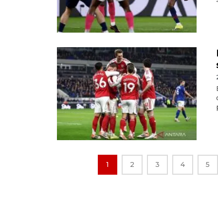
1
2
3
4
5