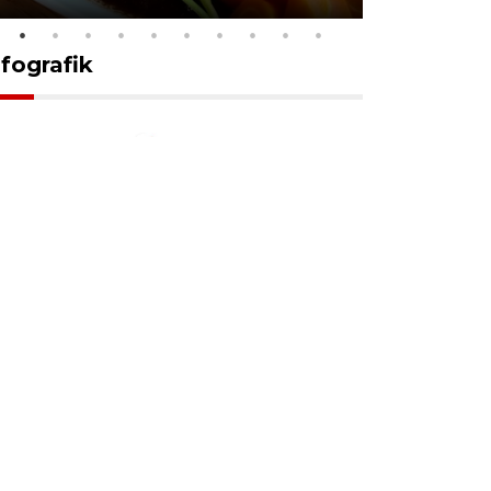
nfografik