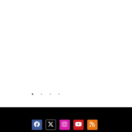
132 ribu 
Awas penipuan berbasis AI
kemiskin
2026-08-07 13:45:00
2026-08-07 0