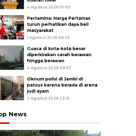
buatan lokal
4 Agustus 2026 01:00
Pertamina: Harga Pertamax
turun perhatikan daya beli
masyarakat
1 Agustus 2026 06:23
Cuaca di kota-kota besar
diperkirakan cerah berawan
hingga berawan
4 Agustus 2026 09:57
Oknum polisi di Jambi di
patsus karena berada di arena
judi ayam
2 Agustus 2026 23:16
op News