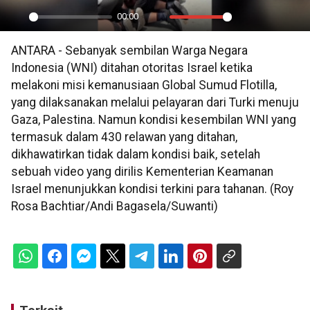
00:00
Play
Mute
Settings
PIP
En
ANTARA - Sebanyak sembilan Warga Negara
ful
Indonesia (WNI) ditahan otoritas Israel ketika
melakoni misi kemanusiaan Global Sumud Flotilla,
yang dilaksanakan melalui pelayaran dari Turki menuju
Gaza, Palestina. Namun kondisi kesembilan WNI yang
termasuk dalam 430 relawan yang ditahan,
dikhawatirkan tidak dalam kondisi baik, setelah
sebuah video yang dirilis Kementerian Keamanan
Israel menunjukkan kondisi terkini para tahanan. (Roy
Rosa Bachtiar/Andi Bagasela/Suwanti)