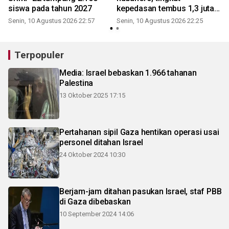
siswa pada tahun 2027
kepedasan tembus 1,3 juta
SHU
Senin, 10 Agustus 2026 22:57
Senin, 10 Agustus 2026 22:25
Terpopuler
Media: Israel bebaskan 1.966 tahanan
Palestina
13 Oktober 2025 17:15
Pertahanan sipil Gaza hentikan operasi usai
personel ditahan Israel
24 Oktober 2024 10:30
Berjam-jam ditahan pasukan Israel, staf PBB
di Gaza dibebaskan
10 September 2024 14:06