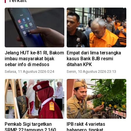
Terkait
Jelang HUT ke-81 RI, Bakom
Empat dari lima tersangka
a
imbau masyarakat bijak
kasus Bank BJB resmi
sebar info di medsos
ditahan KPK
Selasa, 11 Agustus 2026 0:24
Senin, 10 Agustus 2026 23:13
Pemkab Sigi targetkan
IPB rakit 4 varietas
SRMP 22 tampung 2.160
habanero, tingkat