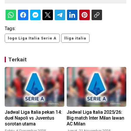
Tags:
logo Liga Italia Serie A
lliga italia
Terkait
Jadwal Liga Italia pekan 14:
Jadwal Liga Italia 2025/26:
duel Napoli vs Juventus
Big match Inter Milan lawan
sorotan utama
AC Milan
Sabtu, 6 Desember 2025
Jumat, 21 November 2025