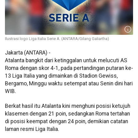
Ilustrasi logo Liga Italia Serie A. (ANTARA/Gilang Galiartha)
Jakarta (ANTARA) -
Atalanta bangkit dari ketinggalan untuk melucuti AS
Roma dengan skor 4-1, pada pertandingan putaran ke-
13 Liga Italia yang dimainkan di Stadion Gewiss,
Bergamo, Minggu waktu setempat atau Senin dini hari
WIB.
Berkat hasil itu Atalanta kini menghuni posisi ketujuh
klasemen dengan 21 poin, sedangkan Roma tertahan
di posisi keempat dengan 24 poin, demikian catatan
laman resmi Liga Italia.