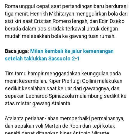
Roma unggul cepat saat pertandingan baru berdurasi
tiga menit. Henrikh Mkhitaryan menggulirkan bola dari
sisi kiri saat Cristian Romero lengah, dan Edin Dzeko
berada dalam posisi tidak terkawal untuk dengan
mudah melesakkan bola ke gawang tuan rumah.
Baca juga:
Milan kembali ke jalur kemenangan
setelah taklukkan Sassuolo 2-1
Tim tamu hampir menggandakan keunggulan pada
menit kesembilan. Kiper Pierluigi Gollini melakukan
sedikit kesalahan saat keluar dari gawangnya, dan
sepakan Leonardo Spinazzola melambung sedikit ke
atas mistar gawang Atalanta.
Atalanta perlahan-lahan memperbaiki permainannya,
dan sepakan voli Marten de Roon dari tepi kotak
penalti dapat ditangkap kiper Antonio Mirante.