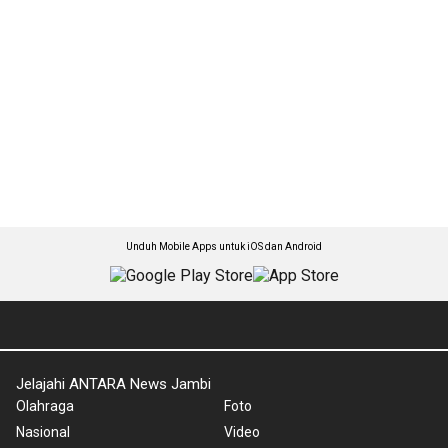
Unduh Mobile Apps untuk iOS dan Android
Jelajahi ANTARA News Jambi
Olahraga
Foto
Nasional
Video