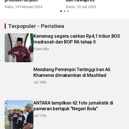
Rabu, 14 Februari 2024
Senin, 10 Juli 2023
S
Terpopuler - Peristiwa
Kemenag segera cairkan Rp4,1 triliun BOS
madrasah dan BOP RA tahap II
9 jam lalu
Mendiang Pemimpin Tertinggi Iran Ali
Khamenei dimakamkan di Mashhad
Jul 10th
ANTARA tampilkan 62 foto jurnalistik di
pameran bertajuk "Negeri Bola"
Jul 11th