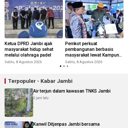
Ketua DPRD Jambi ajak
Pemkot perkuat
masyarakat hidup sehat
pembangunan berbasis
melalui olahraga padel
masyarakat lewat Kampung
Bahagia
Sabtu, 8 Agustus 2026
Sabtu, 8 Agustus 2026
Terpopuler - Kabar Jambi
Air terjun dalam kawasan TNKS Jambi
2 jam lalu
Kanwil Ditjenpas Jambi bersama