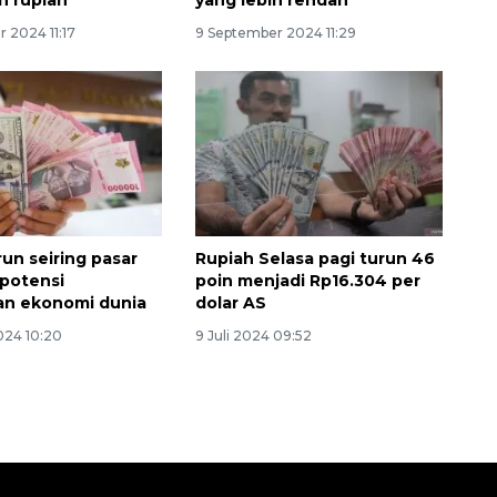
n rupiah
yang lebih rendah
 2024 11:17
9 September 2024 11:29
Waspadai penyakit saat
run seiring pasar
Rupiah Selasa pagi turun 46
musim kemarau
 potensi
poin menjadi Rp16.304 per
an ekonomi dunia
dolar AS
2026-08-05 12:00:00
024 10:20
9 Juli 2024 09:52