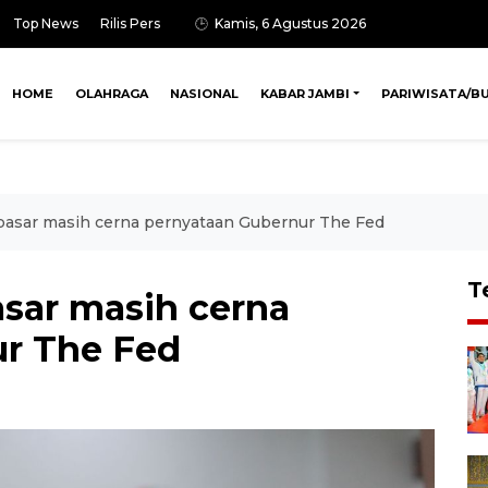
Top News
Rilis Pers
Kamis, 6 Agustus 2026
HOME
OLAHRAGA
NASIONAL
KABAR JAMBI
PARIWISATA/B
pasar masih cerna pernyataan Gubernur The Fed
T
sar masih cerna
ur The Fed