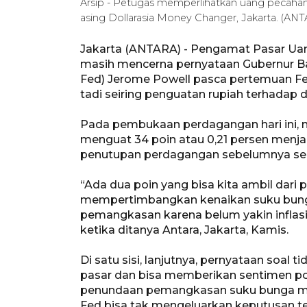
Arsip - Petugas memperlihatkan uang pecahan 
asing Dollarasia Money Changer, Jakarta. (A
Jakarta (ANTARA) - Pengamat Pasar Uan
masih mencerna pernyataan Gubernur Ban
Fed) Jerome Powell pasca pertemuan Fe
tadi seiring penguatan rupiah terhadap d
Pada pembukaan perdagangan hari ini, nil
menguat 34 poin atau 0,21 persen menjadi
penutupan perdagangan sebelumnya sebe
“Ada dua poin yang bisa kita ambil dari 
mempertimbangkan kenaikan suku bunga
pemangkasan karena belum yakin inflasi A
ketika ditanya Antara, Jakarta, Kamis.
Di satu sisi, lanjutnya, pernyataan soa
pasar dan bisa memberikan sentimen positif
penundaan pemangkasan suku bunga me
Fed bisa tak mengeluarkan keputusan ter