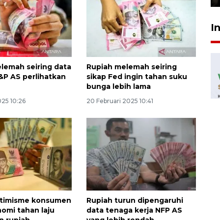
I
lemah seiring data
Rupiah melemah seiring
&P AS perlihatkan
sikap Fed ingin tahan suku
bunga lebih lama
025 10:26
20 Februari 2025 10:41
ptimisme konsumen
Rupiah turun dipengaruhi
omi tahan laju
data tenaga kerja NFP AS