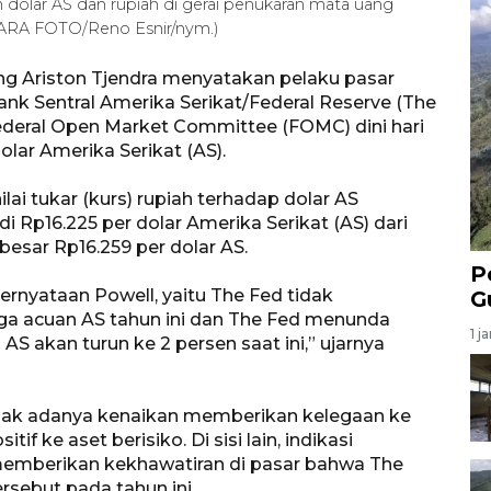
dolar AS dan rupiah di gerai penukaran mata uang
NTARA FOTO/Reno Esnir/nym.)
g Ariston Tjendra menyatakan pelaku pasar
k Sentral Amerika Serikat/Federal Reserve (The
deral Open Market Committee (FOMC) dini hari
olar Amerika Serikat (AS).
ai tukar (kurs) rupiah terhadap dolar AS
 Rp16.225 per dolar Amerika Serikat (AS) dari
sar Rp16.259 per dolar AS.
P
pernyataan Powell, yaitu The Fed tidak
G
 acuan AS tahun ini dan The Fed menunda
1 j
S akan turun ke 2 persen saat ini,” ujarnya
l tidak adanya kenaikan memberikan kelegaan ke
 ke aset berisiko. Di sisi lain, indikasi
mberikan kekhawatiran di pasar bahwa The
sebut pada tahun ini.