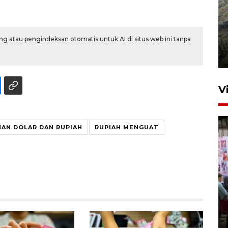
Penyusutan debit air Sungai
g atau pengindeksan otomatis untuk AI di situs web ini tanpa
Batang Tembesi di Jambi
3 Agustus 2026 10:57
V
AN DOLAR DAN RUPIAH
RUPIAH MENGUAT
Kemenkeu ambil alih
restrukturisasi utang dan
pengelolaan kereta cepat
13 jam lalu