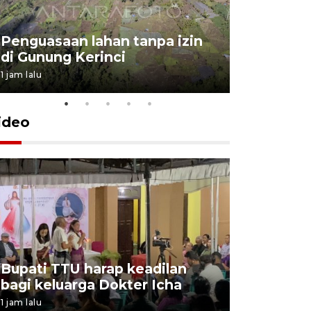
Penguasaan lahan tanpa izin
Sekolah
di Gunung Kerinci
perbaikan
1 jam lalu
22 jam lalu
ideo
Bupati TTU harap keadilan
Undana be
bagi keluarga Dokter Icha
soal kasu
1 jam lalu
7 jam lalu