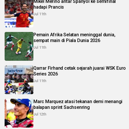
Mikel Merino antar Spanyol ke semifinal
hadapi Prancis
Jul 11th
Pemain Afrika Selatan meninggal dunia,
sempat main di Piala Dunia 2026
Jul 11th
Qarrar Firhand cetak sejarah juarai WSK Euro
Series 2026
Jul 11th
Marc Marquez atasi tekanan demi menangi
balapan sprint Sachsenring
Jul 12th