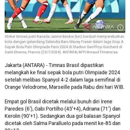
Striker timnas putri Kanada Janine Beckie (kiri) berduel memperebutkan
bola dengan gelandang Selandia Baru Macey Fraser dalam laga Grup A
Sepak Bola Putri Olimpiade Paris 2024 di Stadion Geoffroy-Guichard di
Saint-Etienne, Prancis (25/7/2024). ANTARA/AFP/Arnaud Finistre/aa.
Jakarta (ANTARA) - Timnas Brasil dipastikan
melangkah ke final sepak bola putri Olimpiade 2024
setelah melibas Spanyol 4-2 dalam laga semifinal di
Orange Velodrome, Marseille pada Rabu dini hari WIB.
Empat gol Brasil dicetak melalui bunuh diri Irene
Paredes (6'), Gabi Portilho (45'+4), Adriana (71') dan
Kerolin (90'+1). Sedangkan dua gol balasan Spanyol
dicetak oleh Salma Paralluelo pada menit ke-85 dan