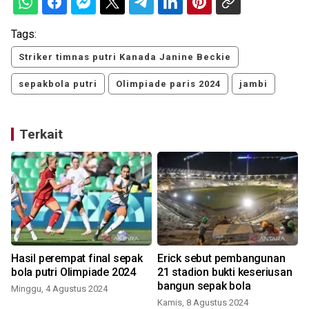
Tags:
Striker timnas putri Kanada Janine Beckie
sepakbola putri
Olimpiade paris 2024
jambi
Terkait
Hasil perempat final sepak
Erick sebut pembangunan
bola putri Olimpiade 2024
21 stadion bukti keseriusan
bangun sepak bola
Minggu, 4 Agustus 2024
Kamis, 8 Agustus 2024
R