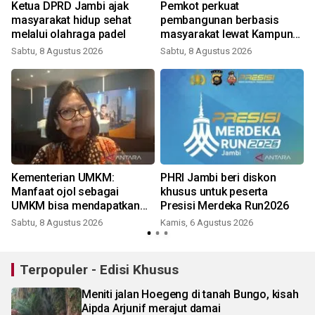
Ketua DPRD Jambi ajak
Pemkot perkuat
masyarakat hidup sehat
pembangunan berbasis
melalui olahraga padel
masyarakat lewat Kampung
Bahagia
Sabtu, 8 Agustus 2026
Sabtu, 8 Agustus 2026
Kementerian UMKM:
PHRI Jambi beri diskon
Manfaat ojol sebagai
khusus untuk peserta
UMKM bisa mendapatkan
Presisi Merdeka Run2026
KUR
Sabtu, 8 Agustus 2026
Kamis, 6 Agustus 2026
Terpopuler - Edisi Khusus
Meniti jalan Hoegeng di tanah Bungo, kisah
Aipda Arjunif merajut damai