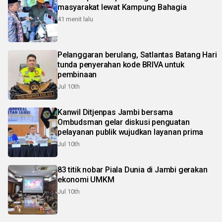
masyarakat lewat Kampung Bahagia
41 menit lalu
Pelanggaran berulang, Satlantas Batang Hari
tunda penyerahan kode BRIVA untuk
pembinaan
Jul 10th
Kanwil Ditjenpas Jambi bersama
Ombudsman gelar diskusi penguatan
pelayanan publik wujudkan layanan prima
Jul 10th
83 titik nobar Piala Dunia di Jambi gerakan
ekonomi UMKM
Jul 10th