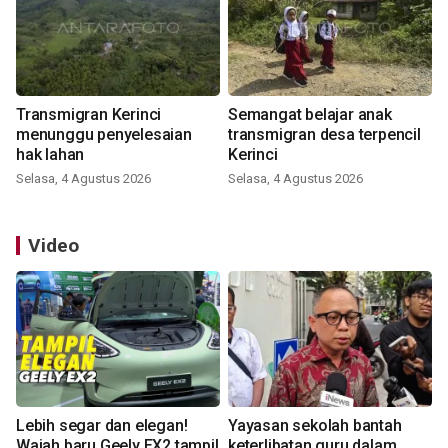
Transmigran Kerinci
Semangat belajar anak
menunggu penyelesaian
transmigran desa terpencil
hak lahan
Kerinci
Selasa, 4 Agustus 2026
Selasa, 4 Agustus 2026
Video
Lebih segar dan elegan!
Yayasan sekolah bantah
Wajah baru Geely EX2 tampil
keterlibatan guru dalam