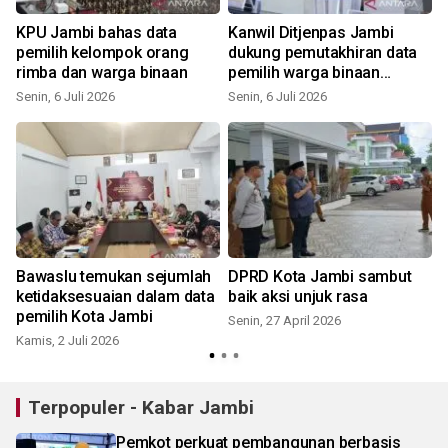
a
KPU Jambi bahas data
Kanwil Ditjenpas Jambi
pemilih kelompok orang
dukung pemutakhiran data
rimba dan warga binaan
pemilih warga binaan
pemasyarakatan
Senin, 6 Juli 2026
Senin, 6 Juli 2026
R
Bawaslu temukan sejumlah
DPRD Kota Jambi sambut
ketidaksesuaian dalam data
baik aksi unjuk rasa
pemilih Kota Jambi
Senin, 27 April 2026
Kamis, 2 Juli 2026
Terpopuler - Kabar Jambi
Pemkot perkuat pembangunan berbasis