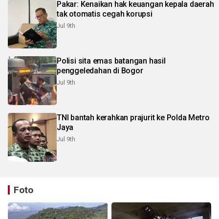
Pakar: Kenaikan hak keuangan kepala daerah
tak otomatis cegah korupsi
Jul 9th
Polisi sita emas batangan hasil
penggeledahan di Bogor
Jul 9th
TNI bantah kerahkan prajurit ke Polda Metro
Jaya
Jul 9th
Foto