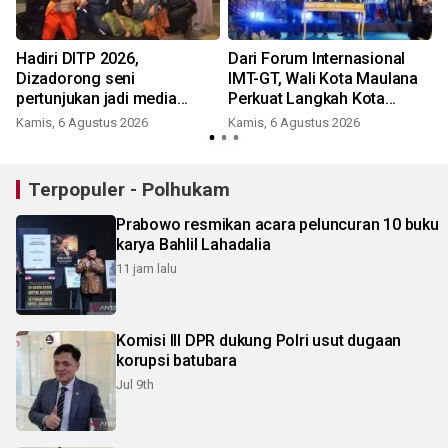
Hadiri DITP 2026,
Dari Forum Internasional
Dizadorong seni
IMT-GT, Wali Kota Maulana
pertunjukan jadi media
Perkuat Langkah Kota
edukasi Kota Ramah
Jambi Menuju Green City
Kamis, 6 Agustus 2026
Kamis, 6 Agustus 2026
Lingkungan
Terpopuler - Polhukam
Prabowo resmikan acara peluncuran 10 buku
karya Bahlil Lahadalia
11 jam lalu
Komisi III DPR dukung Polri usut dugaan
korupsi batubara
Jul 9th