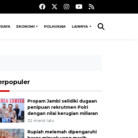
UDAYA
EKONOMI
POLHUKAM
LAINNYA
erpopuler
Propam Jambi selidiki dugaan
penipuan rekrutmen Polri
dengan nilai kerugian miliaran
32 menit lalu
Rupiah melemah dipengaruhi