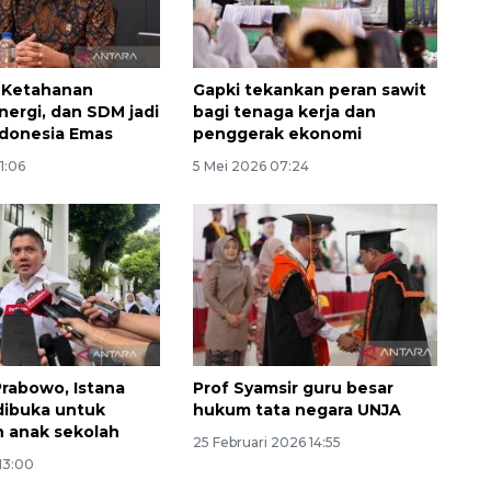
 Ketahanan
Gapki tekankan peran sawit
nergi, dan SDM jadi
bagi tenaga kerja dan
ndonesia Emas
penggerak ekonomi
11:06
5 Mei 2026 07:24
Sinyal positif perekonomian
Indonesia
2026-08-05 15:00:00
Prabowo, Istana
Prof Syamsir guru besar
dibuka untuk
hukum tata negara UNJA
 anak sekolah
25 Februari 2026 14:55
 13:00