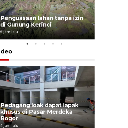
Penguasaan lahan tanpa izin
Sekolah
di Gunung Kerinci
perbaikan
5 jam lalu
5 Agustus 202
ideo
Pedagang loak dapat lapak
khusus di Pasar Merdeka
Bupati TT
Bogor
bagi kelu
4 jam lalu
6 jam lalu