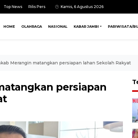
Top News
Rilis Pers
Kamis, 6 Agustus 2026
HOME
OLAHRAGA
NASIONAL
KABAR JAMBI
PARIWISATA/B
kab Merangin matangkan persiapan lahan Sekolah Rakyat
T
atangkan persiapan
at