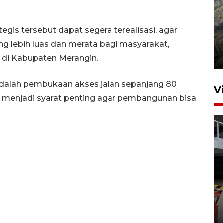
egis tersebut dapat segera terealisasi, agar
Penyusutan debit air Sungai
Batang Tembesi di Jambi
g lebih luas dan merata bagi masyarakat,
3 Agustus 2026 10:57
 di Kabupaten Merangin.
adalah pembukaan akses jalan sepanjang 80
V
ni menjadi syarat penting agar pembangunan bisa
Menhut: 13 taman nasional
jadi proyek percontohan
pendanaan inovatif
17 jam lalu