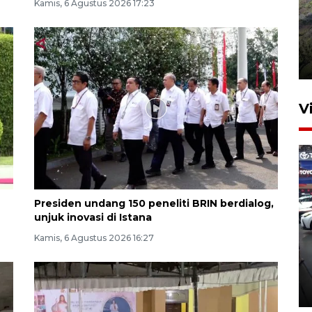
Kamis, 6 Agustus 2026 17:23
Penyusutan debit air Sungai
Batang Tembesi di Jambi
3 Agustus 2026 10:57
V
Presiden undang 150 peneliti BRIN berdialog,
unjuk inovasi di Istana
407 Mal di Indonesia hadirkan
Kamis, 6 Agustus 2026 16:27
program diskon Agustus
hingga 80 persen
14 jam lalu