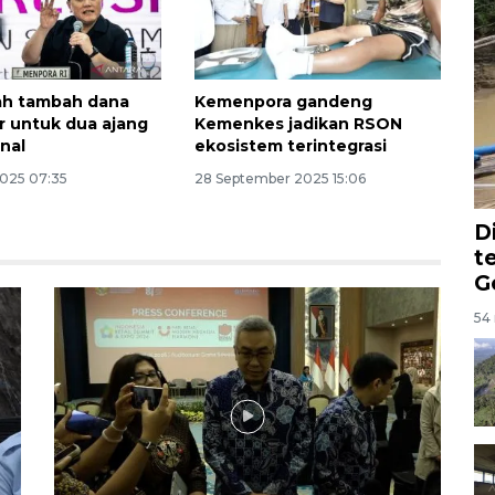
ah tambah dana
Kemenpora gandeng
ar untuk dua ajang
Kemenkes jadikan RSON
onal
ekosistem terintegrasi
2025 07:35
28 September 2025 15:06
D
t
G
54 