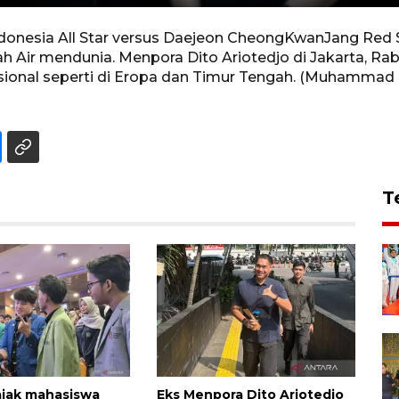
nesia All Star versus Daejeon CheongKwanJang Red Sp
nah Air mendunia. Menpora Dito Ariotedjo di Jakarta, R
rnasional seperti di Eropa dan Timur Tengah. (Muhamma
T
ajak mahasiswa
Eks Menpora Dito Ariotedjo