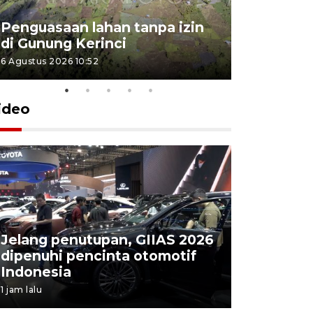
Penguasaan lahan tanpa izin
Sekolah
di Gunung Kerinci
perbaikan
6 Agustus 2026 10:52
5 Agustus 202
ideo
Jelang penutupan, GIIAS 2026
Menang d
dipenuhi pencinta otomotif
Persebaya
Indonesia
Presiden
1 jam lalu
10 jam lalu