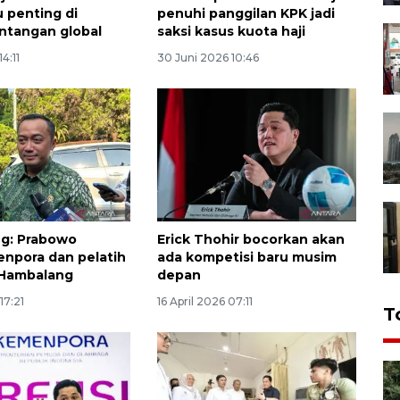
u penting di
penuhi panggilan KPK jadi
ntangan global
saksi kasus kuota haji
14:11
30 Juni 2026 10:46
g: Prabowo
Erick Thohir bocorkan akan
enpora dan pelatih
ada kompetisi baru musim
 Hambalang
depan
17:21
16 April 2026 07:11
T