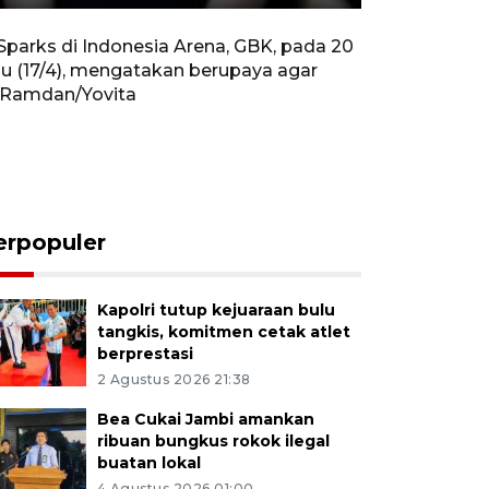
Rewind
Forward
Settings
PIP
Enter
10s
10s
fullscreen
arks di Indonesia Arena, GBK, pada 20
abu (17/4), mengatakan berupaya agar
d Ramdan/Yovita
erpopuler
Kapolri tutup kejuaraan bulu
tangkis, komitmen cetak atlet
berprestasi
2 Agustus 2026 21:38
Bea Cukai Jambi amankan
ribuan bungkus rokok ilegal
buatan lokal
4 Agustus 2026 01:00