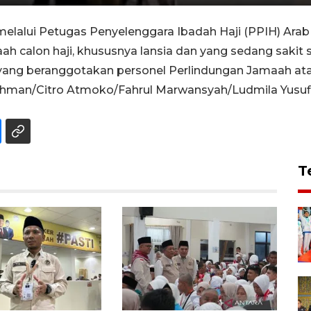
elalui Petugas Penyelenggara Ibadah Haji (PPIH) Ara
h calon haji, khususnya lansia dan yang sedang sakit s
ang beranggotakan personel Perlindungan Jamaah at
achman/Citro Atmoko/Fahrul Marwansyah/Ludmila Yusufin
T