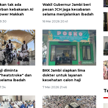
ikan tak ada
Wakil Gubernur Jambi beri
rban kebakaran Al
pesan JCH jaga kesabaran
Tower Makkah
selama menjalankan ibadah
19:30
16 Mei 2026 20:41
ji diminta
BKK Jambi siapkan lima
"heatstroke" dan
dokter untuk layanan
 selama ibadah
kesehatan calon haji
17:34
7 Mei 2026 21:46
T