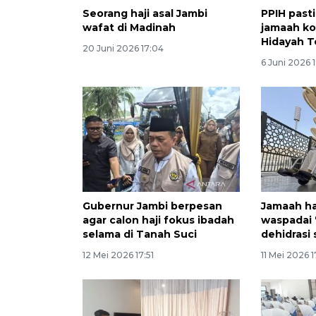
Seorang haji asal Jambi
PPIH past
wafat di Madinah
jamaah ko
Hidayah 
20 Juni 2026 17:04
6 Juni 2026 
Gubernur Jambi berpesan
Jamaah ha
agar calon haji fokus ibadah
waspadai 
selama di Tanah Suci
dehidrasi
12 Mei 2026 17:51
11 Mei 2026 