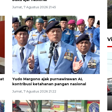
Jumat, 7 Agustus 2026 21:45
Penyusutan debit air Sungai
Batang Tembesi di Jambi
3 Agustus 2026 10:57
V
at
Yudo Margono ajak purnawirawan AL
kontribusi ketahanan pangan nasional
Wamen PKP usulkan
Perumnas perkuat
Jumat, 7 Agustus 2026 21:22
penyediaan hunian strategis
7 Agustus 2026 22:55