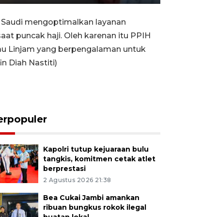
Rewind
Forward
Settings
PIP
Enter
10s
10s
fullscreen
b Saudi mengoptimalkan layanan
aat puncak haji. Oleh karenan itu PPIH
au Linjam yang berpengalaman untuk
 Diah Nastiti)
erpopuler
Kapolri tutup kejuaraan bulu
tangkis, komitmen cetak atlet
berprestasi
2 Agustus 2026 21:38
Bea Cukai Jambi amankan
ribuan bungkus rokok ilegal