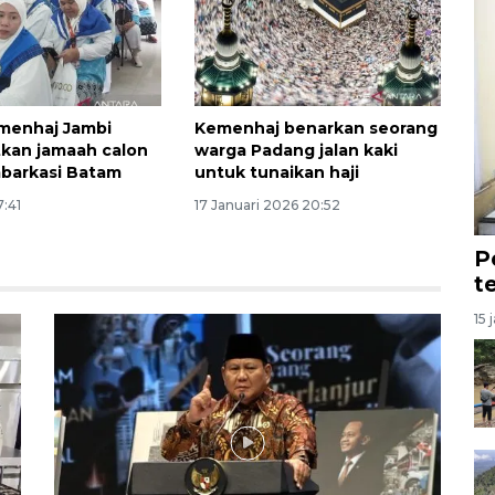
menhaj Jambi
Kemenhaj benarkan seorang
kan jamaah calon
warga Padang jalan kaki
Embarkasi Batam
untuk tunaikan haji
7:41
17 Januari 2026 20:52
P
t
15 